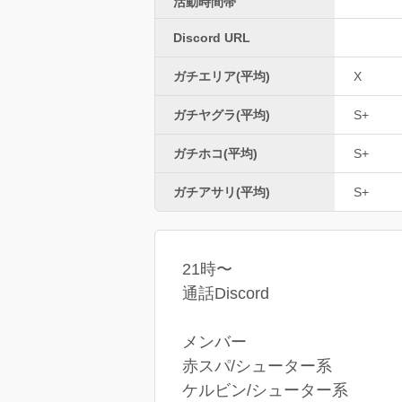
活動時間帯
Discord URL
ガチエリア(平均)
X
ガチヤグラ(平均)
S+
ガチホコ(平均)
S+
ガチアサリ(平均)
S+
21時〜
通話Discord
メンバー
赤スパ/シューター系
ケルビン/シューター系