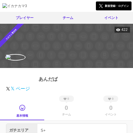
新規登録・ログイン
プレイヤー
チーム
イベント
422
スカウト受付中
あんだば
𝕏 ページ
0
0
0
0
チーム
イベント
基本情報
ガチエリア
S+