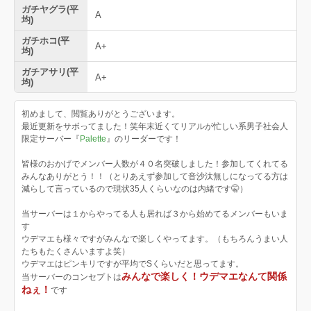
ガチヤグラ(平
A
均)
ガチホコ(平
A+
均)
ガチアサリ(平
A+
均)
初めまして、閲覧ありがとうございます。
最近更新をサボってました！笑年末近くてリアルが忙しい系男子社会人
限定サーバー『
Palette
』のリーダーです！
皆様のおかげでメンバー人数が４０名突破しました！参加してくれてる
みんなありがとう！！（とりあえず参加して音沙汰無しになってる方は
減らして言っているので現状35人くらいなのは内緒です🤫）
当サーバーは１からやってる人も居れば３から始めてるメンバーもいま
す
ウデマエも様々ですがみんなで楽しくやってます。（もちろんうまい人
たちもたくさんいますよ笑）
ウデマエはピンキリですが平均でSくらいだと思ってます。
みんなで楽しく！ウデマエなんて関係
当サーバーのコンセプト
は
ねぇ！
です