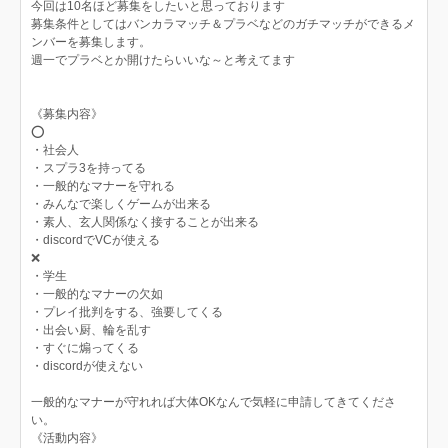
今回は10名ほど募集をしたいと思っております
募集条件としてはバンカラマッチ＆プラベなどのガチマッチができるメ
ンバーを募集します。
週一でプラベとか開けたらいいな～と考えてます
《募集内容》
⭕️
・社会人
・スプラ3を持ってる
・一般的なマナーを守れる
・みんなで楽しくゲームが出来る
・素人、玄人関係なく接することが出来る
・discordでVCが使える
❌
・学生
・一般的なマナーの欠如
・プレイ批判をする、強要してくる
・出会い厨、輪を乱す
・すぐに煽ってくる
・discordが使えない
一般的なマナーが守れれば大体OKなんで気軽に申請してきてくださ
い。
《活動内容》