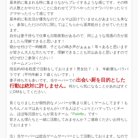
基本的に集まれる時に集まりながらプレイするような感じです。その時
の人数とかやりたいことに合わせてプラベやったりナワバリやったりリ
グマやったりって感じです
基本的に私生活が優先なのでノルマは設けていませんがあまりにも来な
い、参加しただけの方に関してはこちらから退席処分とさせていただき
ます。
自分は妻子持ちで仕事も日勤夜勤があるので、同じような境遇の方が居
ましたら理解できると思います！
寝かせ付けで一時離席、子どもの鳴き声がぁぁぁ！等々あると思います
が皆さん大人な方たちです。理解できることも沢山あると思いますので
ぜひぜひご参加ください！
《チームメンバー》
現在約40名程度で活動をしております！男女比７：３、年齢層もバラバ
ラです（平均年齢２７歳くらいです。）
出会い厨を目的とした
妻子持ち方も多いです。当サーバーでの
行動は絶対に許しません。
何かしら気になることがあればすぐ
にDMをしてください。
長くなりましたが個性的なメンバーが集まり楽しくゲームしてます！も
ちろんノルマはありませんがハマる人はどっぷりとハマっていくチー
ム、ほぼ毎日誰かしらが居るチーム『
Palette
』です✨
皆さんも僕たちと一緒に活動してみませんか？ご連絡くださいお待ちし
ております！
注）当サーバーは総合ゲームサーバーとして活動しております。なので