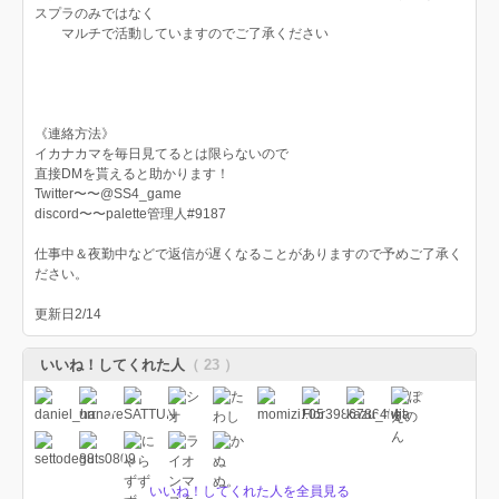
スプラのみではなく
マルチで活動していますのでご了承ください
《連絡方法》
イカナカマを毎日見てるとは限らないので
直接DMを貰えると助かります！
Twitter〜〜@SS4_game
discord〜〜palette管理人#9187
仕事中＆夜勤中などで返信が遅くなることがありますので予めご了承く
ださい。
更新日2/14
いいね！してくれた人
（ 23 ）
いいね！してくれた人を全員見る