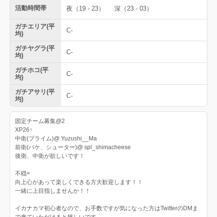
活動時間帯
夜（19 - 23）
深（23 - 03）
ガチエリア(平
C-
均)
ガチヤグラ(平
C-
均)
ガチホコ(平
C-
均)
ガチアサリ(平
C-
均)
固定チーム募集@2
XP26↑
中衛(プライム)@ Yuzushi__Ma
前衛(バケ、シューター)@ spl_shimacheese
後衛、中衛が欲しいです！
不穏×
向上心があって楽しくできる方大歓迎します！！
一緒に上目指しませんか！！
イカナカマ初心者なので、お手数ですが気になった方はTwitterのDMま