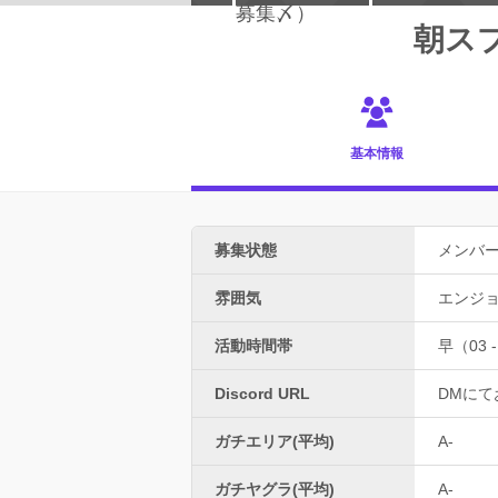
朝ス
基本情報
募集状態
メンバ
雰囲気
エンジ
活動時間帯
早（03 -
Discord URL
DMにて
ガチエリア(平均)
A-
ガチヤグラ(平均)
A-