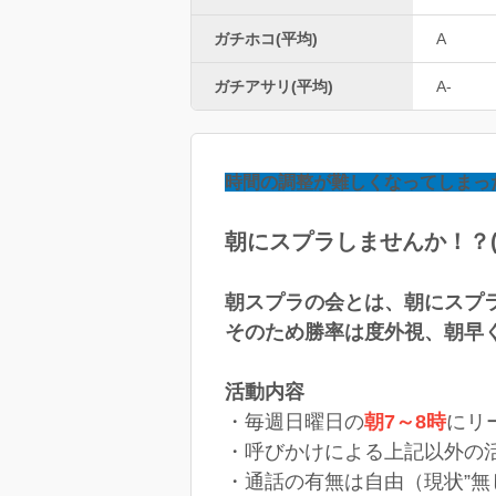
ガチホコ(平均)
A
ガチアサリ(平均)
A-
時間の調整が難しくなってしまったため
朝にスプラしませんか！？( ﾟ
朝スプラの会とは、朝にスプ
そのため勝率は度外視、朝早
活動内容
・毎週日曜日の
朝7～8時
にリ
・呼びかけによる上記以外の
・通話の有無は自由（現状”無