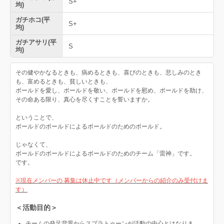
S+
均)
ガチホコ(平
S+
均)
ガチアサリ(平
S
均)
その健やかなるときも、病めるときも、喜びのときも、悲しみのとき
も、富めるときも、貧しいときも、
ボールドを愛し、ボールドを敬い、ボールドを慰め、ボールドを助け、
その命ある限り、真心を尽くすことを誓いますか。
ということで、
ボールドのボールドによるボールドのためのボールド。
じゃなくて、
ボールドのボールドによるボールドのためのチーム「雷神」です。
です。
※現在メンバーの 募集は休止中です（メンバーからの紹介のみ受付けま
す）
＜活動目的＞
チームの発足背景からスプラトゥーンが活動の中心とはなりま