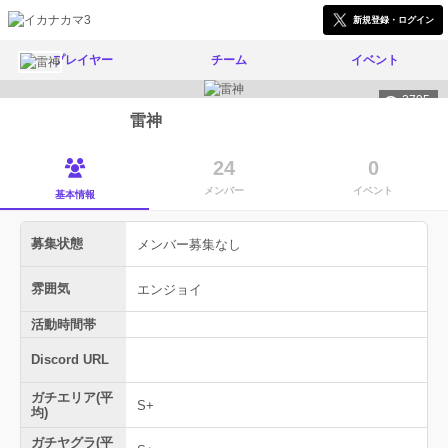
新規登録・ログイン
プレイヤー
チーム
イベント
2795
雷神
24
0
メンバー
イベント
基本情報
募集状態
メンバー募集なし
雰囲気
エンジョイ
活動時間帯
Discord URL
ガチエリア(平
S+
均)
ガチヤグラ(平