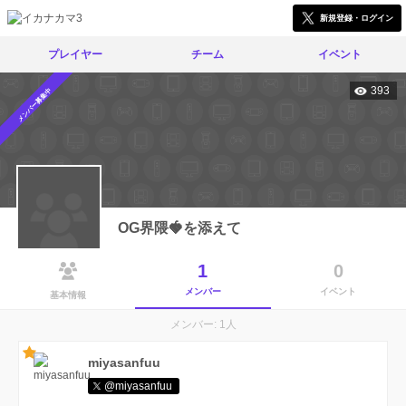
新規登録・ログイン
プレイヤー
チーム
イベント
393
メンバー募集中
OG界隈🍓を添えて
1
0
メンバー
イベント
基本情報
メンバー: 1人
miyasanfuu
@miyasanfuu