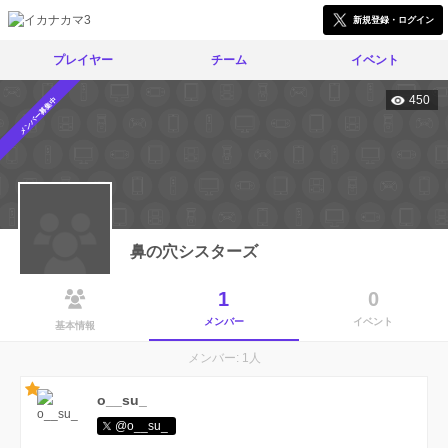
新規登録・ログイン
プレイヤー
チーム
イベント
450
メンバー募集中
鼻の穴シスターズ
1
0
メンバー
イベント
基本情報
メンバー: 1人
o__su_
@o__su_