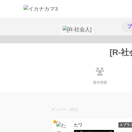
プ
[R-社
基本情報
メンバー: 13人
たワ
スプラ