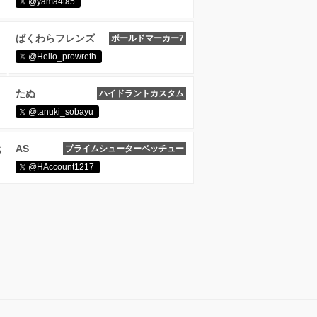
@yama4ta5
ばくわらフレンズ
ボールドマーカー7
@Hello_prowreth
たぬ
ハイドラントカスタム
@tanuki_sobayu
AS
プライムシューターベッチュー
@HAccount1217