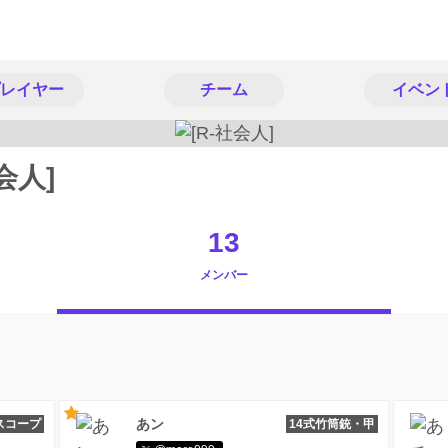
レイヤー
チーム
イベン
会人]
13
メンバー
あン
スコープ
14式竹筒銃・甲