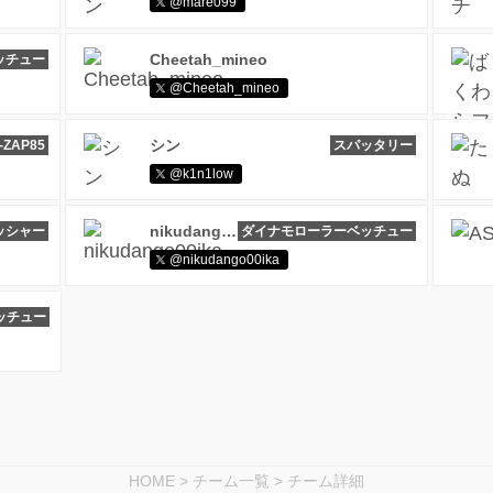
@mare099
Cheetah_mineo
ッチュー
@Cheetah_mineo
シン
-ZAP85
スパッタリー
@k1n1low
nikudango00ika
ッシャー
ダイナモローラーベッチュー
@nikudango00ika
ッチュー
HOME
>
チーム一覧
>
チーム詳細