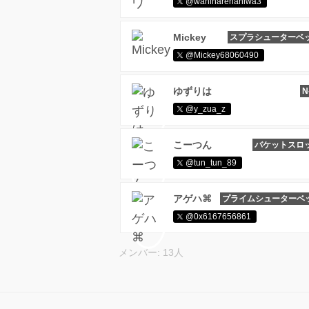
@waninarenaniwa3
Mickey
スプラシューターベ
@Mickey68060490
ゆずりは
N
@y_zua_z
こーつん
バケットスロ
@tun_tun_89
アゲハ⌘
プライムシューターベ
@0x6167656861
メンバー: 13人