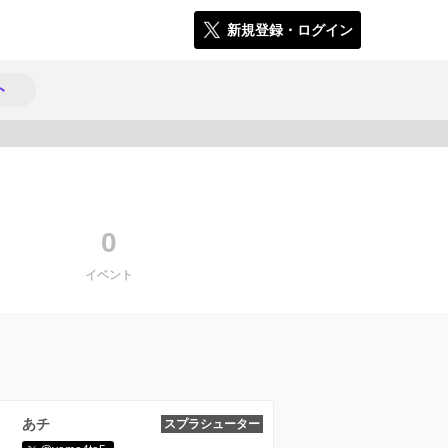
新規登録・ログイン
ト
4903
0
イベント
あチ
スプラシューター