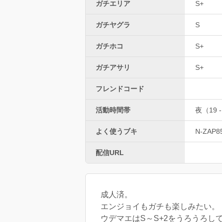
ガチエリア
S+
ガチヤグラ
S
ガチホコ
S+
ガチアサリ
S+
フレンドコード
活動時間帯
夜（19 -
よく使うブキ
N-ZAP8
配信URL
成人済。
エンジョイもガチも楽しみたい。
ウデマエはS～S+2をうろうろし