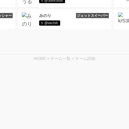
@SdvxSoul
みのり
ッシャー
ジェットスイーパー
@vechili
HOME
>
チーム一覧
>
チーム詳細