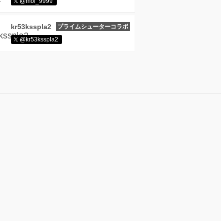
@moi_9999
kr53ksspla2
プライムシューターコラボ
@kr53ksspla2