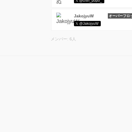
@chin_popo_
JakojyuW
オーバーフロ
@JakojyuW
メンバー: 6人