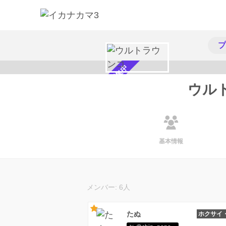
プ
メンバー募集中
ウル
基本情報
メンバー: 6人
たぬ
ホクサイ