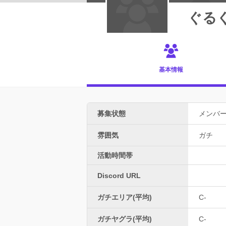
ぐる
基本情報
募集状態
メンバ
雰囲気
ガチ
活動時間帯
Discord URL
ガチエリア(平均)
C-
ガチヤグラ(平均)
C-