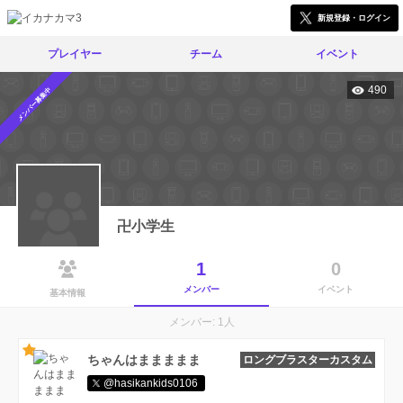
新規登録・ログイン
プレイヤー
チーム
イベント
490
メンバー募集中
卍小学生
1
0
メンバー
イベント
基本情報
メンバー: 1人
ちゃんはままままま
ロングブラスターカスタム
@hasikankids0106