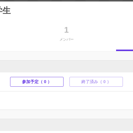
学生
1
メンバー
参加予定（ 0 ）
終了済み（ 0 ）