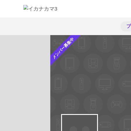
プ
メンバー募集中