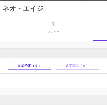
・ネオ・エイジ
1
メンバー
参加予定（ 0 ）
終了済み（ 0 ）