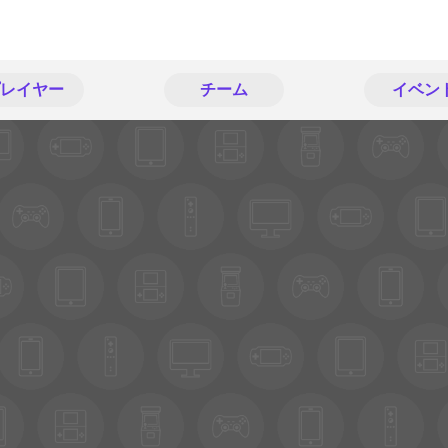
レイヤー
チーム
イベン