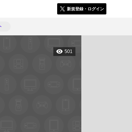
新規登録・ログイン
ト
501