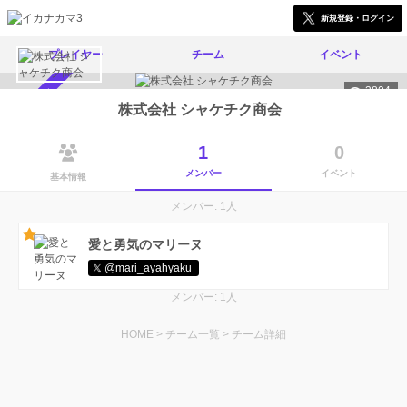
新規登録・ログイン
プレイヤー
チーム
イベント
3804
メンバー募集中
株式会社 シャケチク商会
1
0
メンバー
イベント
基本情報
メンバー: 1人
愛と勇気のマリーヌ
@mari_ayahyaku
メンバー: 1人
HOME
>
チーム一覧
>
チーム詳細