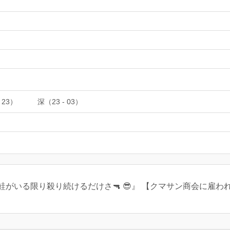
 23）
深（23 - 03）
がいる限り殺り続けるだけさ🔫 😎』 【クマサン商会に雇わ