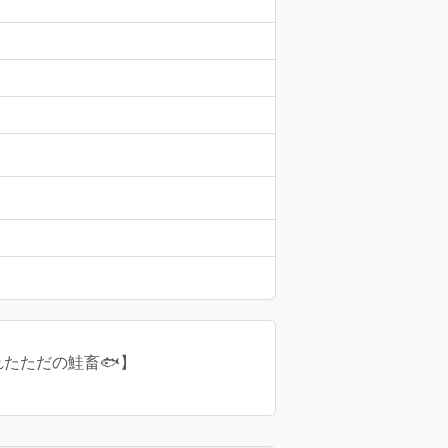
れたただの鮭畜🐟】