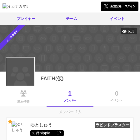
新規登録・ログイン
プレイヤー
チーム
イベント
613
メンバー募集中
FAITH(仮)
1
0
メンバー
イベント
基本情報
メンバー: 1人
ゆとしゅう
ラピッドブラスター
@nipple___17