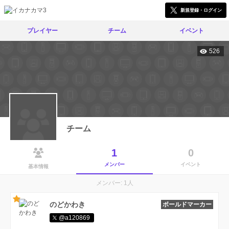
新規登録・ログイン
プレイヤー
チーム
イベント
526
チーム
1
0
メンバー
イベント
基本情報
メンバー: 1人
のどかわき
ボールドマーカー
@a120869