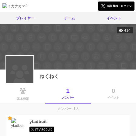
新規登録・ログイン
プレイヤー
チーム
イベント
414
ねくねく
1
0
メンバー
イベント
基本情報
メンバー: 1人
ytadbuit
@ytadbuit