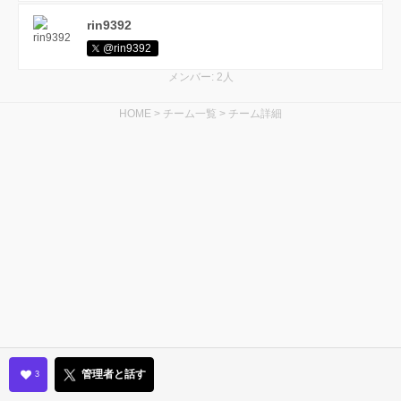
rin9392
@rin9392
メンバー: 2人
HOME
>
チーム一覧
>
チーム詳細
管理者と話す
3