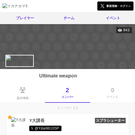
新規登録・ログイン
プレイヤー
チーム
イベント
943
Ultimate weapon
2
0
メンバー
イベント
基本情報
メンバー: 2人
Y大課長
スプラシューター
@Ydai9610SP