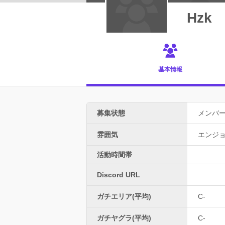
Hzk
基本情報
募集状態
メンバ
雰囲気
エンジ
活動時間帯
Discord URL
ガチエリア(平均)
C-
ガチヤグラ(平均)
C-