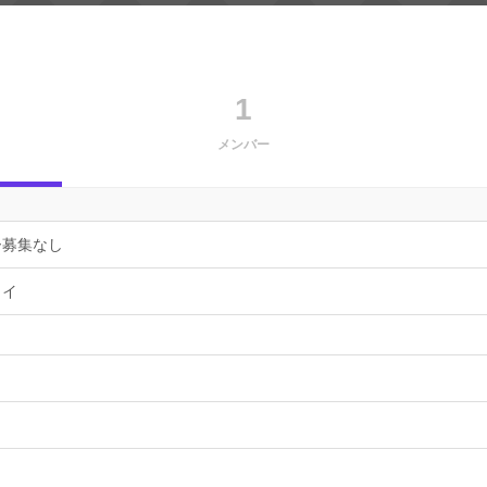
1
メンバー
ー募集なし
ョイ