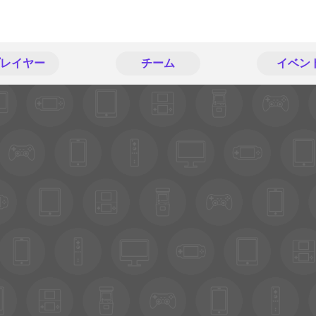
レイヤー
チーム
イベン