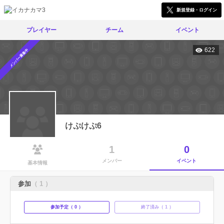
新規登録・ログイン
プレイヤー
チーム
イベント
622
メンバー募集中
けぷけぷ6
1
0
メンバー
イベント
基本情報
参加
（ 1 ）
参加予定（ 0 ）
終了済み（ 1 ）