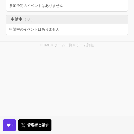
参加予定のイベントはありません
申請中
（ 0 ）
申請中のイベントはありません
HOME
>
チーム一覧
>
チーム詳細
管理者と話す
0