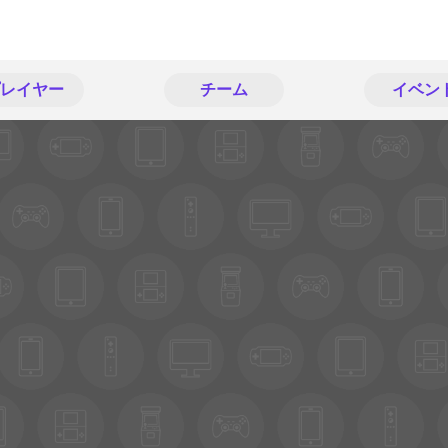
レイヤー
チーム
イベン