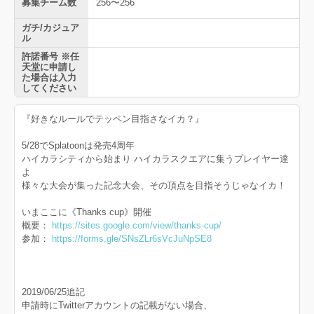
募集チーム数
256〜256
ガチ/カジュア
ル
許諾番号 ※任
天堂に申請し
た場合は入力
してください
『好きなルールでテッペン目指さなイカ？』
5/28でSplatoonは発売4周年
ハイカラシティから始まり ハイカラスクエアに集うプレイヤー達
よ
様々な大会が集った記念大会、その頂点を目指そうじゃなイカ！
いまここに《Thanks cup》開催
概要：
https://sites.google.com/view/thanks-cup/
参加：
https://forms.gle/SNsZLr6sVcJuNpSE8
2019/06/25追記
申請時にTwitterアカウントの記載がない場合、