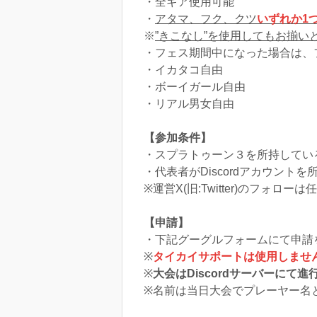
・全ギア使用可能
・
アタマ、フク、クツ
いずれか1
※
”きこなし”を使用してもお揃い
・フェス期間中になった場合は、
・イカタコ自由
・ボーイガール自由
・リアル男女自由
【参加条件】
・スプラトゥーン３を所持してい
・代表者がDiscordアカウントを
※運営X(旧:Twitter)のフ
【申請】
・下記グーグルフォームにて申請
※
タイカイサポートは使用しませ
※
大会はDiscordサーバーに
※名前は当日大会でプレーヤー名