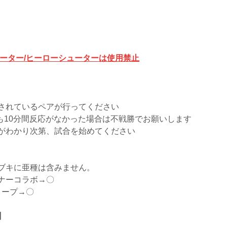
ューター/ヒーローシューターは使用禁止
されているペアが行ってください
も10分間反応がなかった場合は不戦勝でお願いします
がわかり次第、試合を始めてください
ブキに亜種は含みません。
ナーコラボ→〇
コープ→〇
】