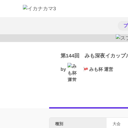
プ
第144回 みも深夜イカップ
by
みも杯 運営
種別
大会