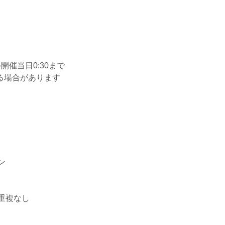
会開催当日0:30まで
る場合があります
ン
重複なし