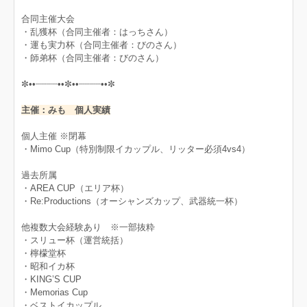
合同主催大会
・乱獲杯（合同主催者：はっちさん）
・運も実力杯（合同主催者：びのさん）
・師弟杯（合同主催者：びのさん）
✼••┈┈┈┈••✼••┈┈┈┈••✼
主催：みも 個人実績
個人主催 ※閉幕
・Mimo Cup（特別制限イカップル、リッター必須4vs4）
過去所属
・AREA CUP（エリア杯）
・Re:Productions（オーシャンズカップ、武器統一杯）
他複数大会経験あり ※一部抜粋
・スリュー杯（運営統括）
・檸檬堂杯
・昭和イカ杯
・KING’S CUP
・Memorias Cup
・ベストイカップル