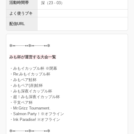
活動時間帯
深（23 - 03）
よく使うブキ
配信URL
✼••┈┈┈┈••✼••┈┈┈┈••✼
みも杯が運営する大会一覧
・みもイカップル杯 ※閉幕
・Re:みもイカップル杯
・みもペア鮭杯
・みもペア(赤)鮭杯
・みも深夜イカップル杯
・超！みも深夜イカップル杯
・干支ペア杯
・Mr.Grizz Tournament.
・Salmon Party！※オフライン
・Ink Paradise! ※オフライン
✼••┈┈┈┈••✼••┈┈┈┈••✼