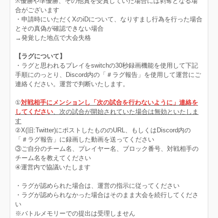
※優勝や準優勝、その他賞を受賞していた場合には剥奪となる場
合がございます
・申請時にいただくXのiDについて、なりすまし行為を行った場合
とその真偽が確認できない場合
→発覚した地点で大会失格
【ラグについて】
・ラグと思われるプレイをswitchの30秒録画機能を使用して下記
手順にのっとり、Discord内の「＃ラグ報告」を使用して運営にご
連絡ください。運営で判断いたします。
①
対戦相手にメンションし「次の試合を行わないように」連絡を
してください
、次の試合が開始されていた場合は無効といたしま
す
②X(旧:Twitter)にポストしたもののURL、もしくはDiscord内の
「＃ラグ報告」に録画した動画を送ってください
③ご自分のチーム名、プレイヤー名、ブロック番号、対戦相手の
チーム名を教えてください
④運営内で協議いたします
・ラグが認められた場合は、運営の指示に従ってください
・ラグが認められなかった場合はそのまま大会を続行してくださ
い
※バトルメモリーでの提出は受理しません