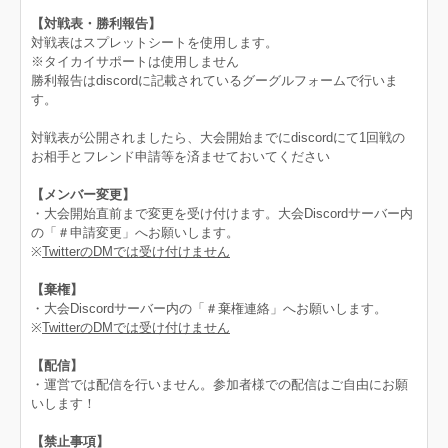
【対戦表・勝利報告】
対戦表はスプレットシートを使用します。
※タイカイサポートは使用しません
勝利報告はdiscordに記載されているグーグルフォームで行いま
す。
対戦表が公開されましたら、大会開始までにdiscordにて1回戦の
お相手とフレンド申請等を済ませておいてください
【メンバー変更】
・大会開始直前まで変更を受け付けます。大会Discordサーバー内
の「＃申請変更」へお願いします。
※
TwitterのDMでは受け付けません
【棄権】
・大会Discordサーバー内の「＃棄権連絡」へお願いします。
※
TwitterのDMでは受け付けません
【配信】
・運営では配信を行いません。参加者様での配信はご自由にお願
いします！
【禁止事項】