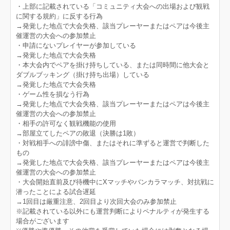
・上部に記載されている「コミュニティ大会への出場および観戦
に関する規約」に反する行為
→発覚した地点で大会失格、該当プレーヤーまたはペアは今後主
催運営の大会への参加禁止
・申請にないプレイヤーが参加している
→発覚した地点で大会失格
・本大会内でペアを掛け持ちしている、または同時間に他大会と
ダブルブッキング（掛け持ち出場）している
→発覚した地点で大会失格
・ゲーム性を損なう行為
→発覚した地点で大会失格、該当プレーヤーまたはペアは今後主
催運営の大会への参加禁止
・相手の許可なく観戦機能の使用
→部屋立てしたペアの敗退（決勝は1敗）
・対戦相手への誹謗中傷、またはそれに準ずると運営で判断した
もの
→発覚した地点で大会失格、該当プレーヤーまたはペアは今後主
催運営の大会への参加禁止
・大会開始直前及び待機中にXマッチやバンカラマッチ、対抗戦に
潜ったことによる試合遅延
→1回目は厳重注意、2回目より次回大会のみ参加禁止
※記載されている以外にも運営判断によりペナルティが発生する
場合がございます