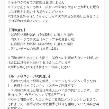
※キルログのみでの提出は受理しません
※ラグがあまりにも酷く、試合への影響が大きいと判断した場合
には棄権をお願いする場合もございます
※対戦を止められたにもかかわらず次の試合を開始した場合には
その試合は無効といたします
【回線落ち】
・試合開始30秒以内（4分30秒）に落ちた場合
→同ステージで再試合（ギア・ブキの変更可能）
・試合開始31秒以降（4分29秒）に落ちた場合
→落ちたチームの敗退（決勝は1敗）
※回線状態があまりにも酷く、試合への影響が大きいと判断した
場合には棄権をお願いする場合もございます
※判断が難しければ運営までご連絡ください
【ルールやステージの間違い】
・気付いた地点で部屋を解散、ステージをランダムで選びなお
し、再戦を行ってください（ステージ削除不要）
・２回目に間違えた場合は間違えたペア側の負けとします。（決
勝のみ1敗）合意があっても再戦不可です
※相手に間違っていたことを伝える際に
メンションした地点
で、
それより先に相手が次の対戦相手と試合を開始していた場合は再
戦不可です