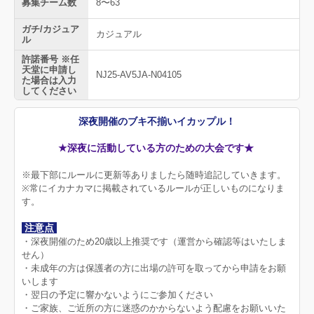
募集チーム数
8〜63
ガチ/カジュア
カジュアル
ル
許諾番号 ※任
天堂に申請し
NJ25-AV5JA-N04105
た場合は入力
してください
深夜開催のブキ不揃いイカップル！
★深夜に活動している方のための大会です★
※最下部にルールに更新等ありましたら随時追記していきます。
※常にイカナカマに掲載されているルールが正しいものになりま
す。
注意点
・深夜開催のため20歳以上推奨です（運営から確認等はいたしま
せん）
・未成年の方は保護者の方に出場の許可を取ってから申請をお願
いします
・翌日の予定に響かないようにご参加ください
・ご家族、ご近所の方に迷惑のかからないよう配慮をお願いいた