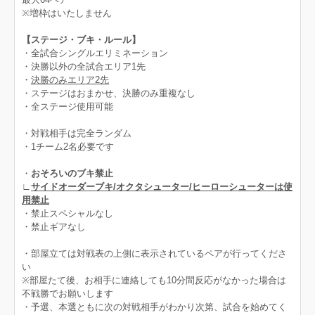
※増枠はいたしません
【ステージ・ブキ・ルール】
・全試合シングルエリミネーション
・決勝以外の全試合エリア1先
・
決勝のみエリア2先
・ステージはおまかせ、決勝のみ重複なし
・全ステージ使用可能
・対戦相手は完全ランダム
・1チーム2名必要です
・
おそろいのブキ禁止
∟
サイドオーダーブキ/オクタシューター/ヒーローシューターは使
用禁止
・禁止スペシャルなし
・禁止ギアなし
・部屋立ては対戦表の上側に表示されているペアが行ってくださ
い
※部屋たて後、お相手に連絡しても10分間反応がなかった場合は
不戦勝でお願いします
・予選、本選ともに次の対戦相手がわかり次第、試合を始めてく