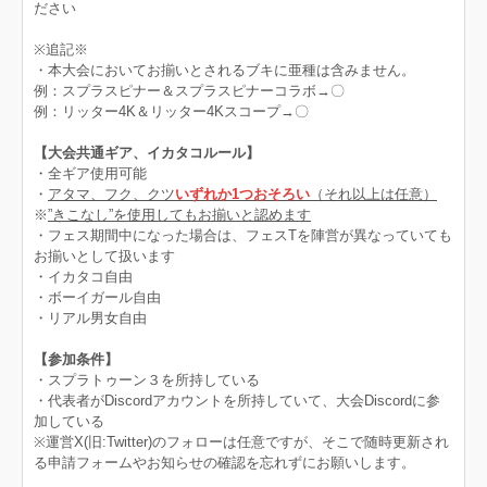
ださい
※追記※
・本大会においてお揃いとされるブキに亜種は含みません。
例：スプラスピナー＆スプラスピナーコラボ→〇
例：リッター4K＆リッター4Kスコープ→〇
【大会共通ギア、イカタコルール】
・全ギア使用可能
・
アタマ、フク、クツ
いずれか1つおそろい
（それ以上は任意）
※
”きこなし”を使用してもお揃いと認めます
・フェス期間中になった場合は、フェスTを陣営が異なっていても
お揃いとして扱います
・イカタコ自由
・ボーイガール自由
・リアル男女自由
【参加条件】
・スプラトゥーン３を所持している
・代表者がDiscordアカウントを所持していて、大会Discordに参
加している
※運営X(旧:Twitter)のフォローは任意ですが、そこで随時更新され
る申請フォームやお知らせの確認を忘れずにお願いします。