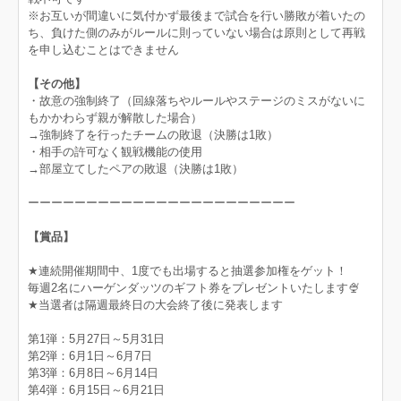
※お互いが間違いに気付かず最後まで試合を行い勝敗が着いたの
ち、負けた側のみがルールに則っていない場合は原則として再戦
を申し込むことはできません
【その他】
・故意の強制終了（回線落ちやルールやステージのミスがないに
もかかわらず親が解散した場合）
→強制終了を行ったチームの敗退（決勝は1敗）
・相手の許可なく観戦機能の使用
→部屋立てしたペアの敗退（決勝は1敗）
ーーーーーーーーーーーーーーーーーーーーーーー
【賞品】
★連続開催期間中、1度でも出場すると抽選参加権をゲット！
毎週2名にハーゲンダッツのギフト券をプレゼントいたします🍨
★当選者は隔週最終日の大会終了後に発表します
第1弾：5月27日～5月31日
第2弾：6月1日～6月7日
第3弾：6月8日～6月14日
第4弾：6月15日～6月21日