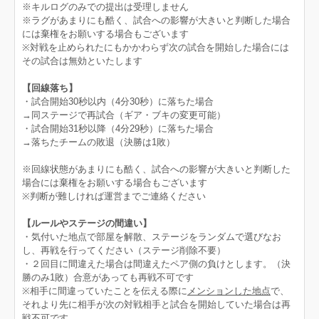
※キルログのみでの提出は受理しません
※ラグがあまりにも酷く、試合への影響が大きいと判断した場合
には棄権をお願いする場合もございます
※対戦を止められたにもかかわらず次の試合を開始した場合には
その試合は無効といたします
【回線落ち】
・試合開始30秒以内（4分30秒）に落ちた場合
→同ステージで再試合（ギア・ブキの変更可能）
・試合開始31秒以降（4分29秒）に落ちた場合
→落ちたチームの敗退（決勝は1敗）
※回線状態があまりにも酷く、試合への影響が大きいと判断した
場合には棄権をお願いする場合もございます
※判断が難しければ運営までご連絡ください
【ルールやステージの間違い】
・気付いた地点で部屋を解散、ステージをランダムで選びなお
し、再戦を行ってください（ステージ削除不要）
・２回目に間違えた場合は間違えたペア側の負けとします。（決
勝のみ1敗）合意があっても再戦不可です
※相手に間違っていたことを伝える際に
メンションした地点
で、
それより先に相手が次の対戦相手と試合を開始していた場合は再
戦不可です