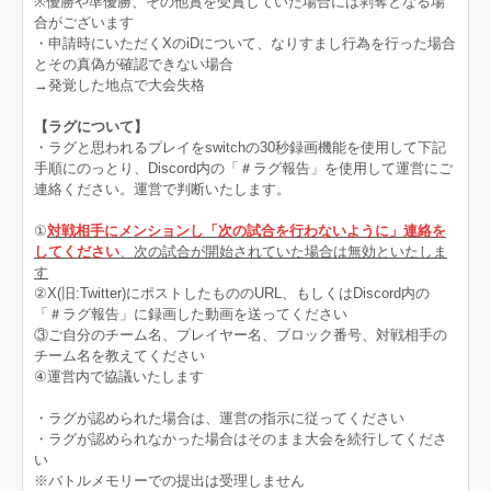
※優勝や準優勝、その他賞を受賞していた場合には剥奪となる場
合がございます
・申請時にいただくXのiDについて、なりすまし行為を行った場合
とその真偽が確認できない場合
→発覚した地点で大会失格
【ラグについて】
・ラグと思われるプレイをswitchの30秒録画機能を使用して下記
手順にのっとり、Discord内の「＃ラグ報告」を使用して運営にご
連絡ください。運営で判断いたします。
①
対戦相手にメンションし「次の試合を行わないように」連絡を
してください
、次の試合が開始されていた場合は無効といたしま
す
②X(旧:Twitter)にポストしたもののURL、もしくはDiscord内の
「＃ラグ報告」に録画した動画を送ってください
③ご自分のチーム名、プレイヤー名、ブロック番号、対戦相手の
チーム名を教えてください
④運営内で協議いたします
・ラグが認められた場合は、運営の指示に従ってください
・ラグが認められなかった場合はそのまま大会を続行してくださ
い
※バトルメモリーでの提出は受理しません