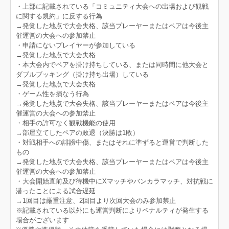
・上部に記載されている「コミュニティ大会への出場および観戦
に関する規約」に反する行為
→発覚した地点で大会失格、該当プレーヤーまたはペアは今後主
催運営の大会への参加禁止
・申請にないプレイヤーが参加している
→発覚した地点で大会失格
・本大会内でペアを掛け持ちしている、または同時間に他大会と
ダブルブッキング（掛け持ち出場）している
→発覚した地点で大会失格
・ゲーム性を損なう行為
→発覚した地点で大会失格、該当プレーヤーまたはペアは今後主
催運営の大会への参加禁止
・相手の許可なく観戦機能の使用
→部屋立てしたペアの敗退（決勝は1敗）
・対戦相手への誹謗中傷、またはそれに準ずると運営で判断した
もの
→発覚した地点で大会失格、該当プレーヤーまたはペアは今後主
催運営の大会への参加禁止
・大会開始直前及び待機中にXマッチやバンカラマッチ、対抗戦に
潜ったことによる試合遅延
→1回目は厳重注意、2回目より次回大会のみ参加禁止
※記載されている以外にも運営判断によりペナルティが発生する
場合がございます