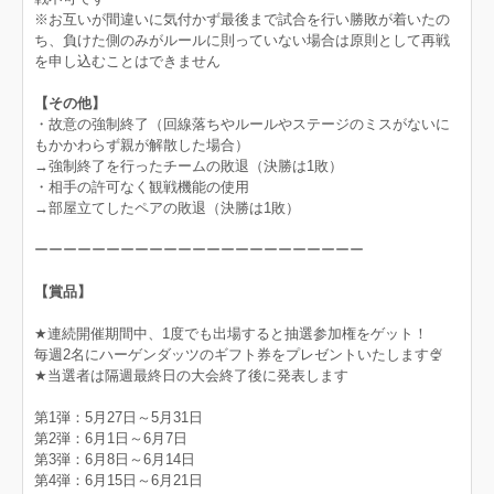
※お互いが間違いに気付かず最後まで試合を行い勝敗が着いたの
ち、負けた側のみがルールに則っていない場合は原則として再戦
を申し込むことはできません
【その他】
・故意の強制終了（回線落ちやルールやステージのミスがないに
もかかわらず親が解散した場合）
→強制終了を行ったチームの敗退（決勝は1敗）
・相手の許可なく観戦機能の使用
→部屋立てしたペアの敗退（決勝は1敗）
ーーーーーーーーーーーーーーーーーーーーーーー
【賞品】
★連続開催期間中、1度でも出場すると抽選参加権をゲット！
毎週2名にハーゲンダッツのギフト券をプレゼントいたします🍨
★当選者は隔週最終日の大会終了後に発表します
第1弾：5月27日～5月31日
第2弾：6月1日～6月7日
第3弾：6月8日～6月14日
第4弾：6月15日～6月21日