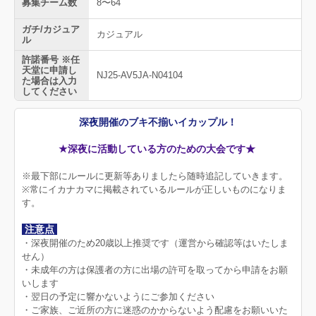
募集チーム数
8〜64
ガチ/カジュア
カジュアル
ル
許諾番号 ※任
天堂に申請し
NJ25-AV5JA-N04104
た場合は入力
してください
深夜開催のブキ不揃いイカップル！
★深夜に活動している方のための大会です★
※最下部にルールに更新等ありましたら随時追記していきます。
※常にイカナカマに掲載されているルールが正しいものになりま
す。
注意点
・深夜開催のため20歳以上推奨です（運営から確認等はいたしま
せん）
・未成年の方は保護者の方に出場の許可を取ってから申請をお願
いします
・翌日の予定に響かないようにご参加ください
・ご家族、ご近所の方に迷惑のかからないよう配慮をお願いいた