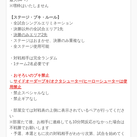
※増枠はいたしません
【ステージ・ブキ・ルール】
・全試合シングルエリミネーション
・決勝以外の全試合エリア1先
・
決勝のみエリア2先
・ステージはおまかせ、決勝のみ重複なし
・全ステージ使用可能
・対戦相手は完全ランダム
・1チーム2名必要です
・
おそろいのブキ禁止
∟
サイドオーダーブキ/オクタシューター/ヒーローシューターは使
用禁止
・禁止スペシャルなし
・禁止ギアなし
・部屋立ては対戦表の上側に表示されているペアが行ってくださ
い
※部屋たて後、お相手に連絡しても10分間反応がなかった場合は
不戦勝でお願いします
・予選、本選ともに次の対戦相手がわかり次第、試合を始めてく