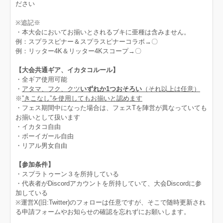
ださい
※追記※
・本大会においてお揃いとされるブキに亜種は含みません。
例：スプラスピナー＆スプラスピナーコラボ→〇
例：リッター4K＆リッター4Kスコープ→〇
【大会共通ギア、イカタコルール】
・全ギア使用可能
・
アタマ、フク、クツ
いずれか1つおそろい
（それ以上は任意）
※
”きこなし”を使用してもお揃いと認めます
・フェス期間中になった場合は、フェスTを陣営が異なっていても
お揃いとして扱います
・イカタコ自由
・ボーイガール自由
・リアル男女自由
【参加条件】
・スプラトゥーン３を所持している
・代表者がDiscordアカウントを所持していて、大会Discordに参
加している
※運営X(旧:Twitter)のフォローは任意ですが、そこで随時更新され
る申請フォームやお知らせの確認を忘れずにお願いします。