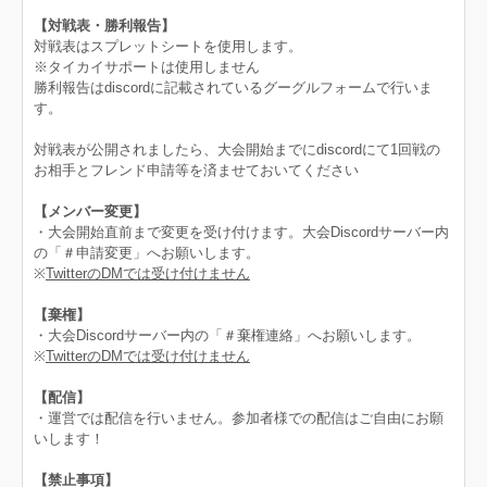
【対戦表・勝利報告】
対戦表はスプレットシートを使用します。
※タイカイサポートは使用しません
勝利報告はdiscordに記載されているグーグルフォームで行いま
す。
対戦表が公開されましたら、大会開始までにdiscordにて1回戦の
お相手とフレンド申請等を済ませておいてください
【メンバー変更】
・大会開始直前まで変更を受け付けます。大会Discordサーバー内
の「＃申請変更」へお願いします。
※
TwitterのDMでは受け付けません
【棄権】
・大会Discordサーバー内の「＃棄権連絡」へお願いします。
※
TwitterのDMでは受け付けません
【配信】
・運営では配信を行いません。参加者様での配信はご自由にお願
いします！
【禁止事項】