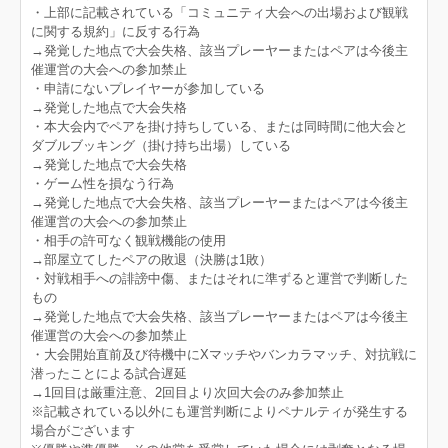
・上部に記載されている「コミュニティ大会への出場および観戦
に関する規約」に反する行為
→発覚した地点で大会失格、該当プレーヤーまたはペアは今後主
催運営の大会への参加禁止
・申請にないプレイヤーが参加している
→発覚した地点で大会失格
・本大会内でペアを掛け持ちしている、または同時間に他大会と
ダブルブッキング（掛け持ち出場）している
→発覚した地点で大会失格
・ゲーム性を損なう行為
→発覚した地点で大会失格、該当プレーヤーまたはペアは今後主
催運営の大会への参加禁止
・相手の許可なく観戦機能の使用
→部屋立てしたペアの敗退（決勝は1敗）
・対戦相手への誹謗中傷、またはそれに準ずると運営で判断した
もの
→発覚した地点で大会失格、該当プレーヤーまたはペアは今後主
催運営の大会への参加禁止
・大会開始直前及び待機中にXマッチやバンカラマッチ、対抗戦に
潜ったことによる試合遅延
→1回目は厳重注意、2回目より次回大会のみ参加禁止
※記載されている以外にも運営判断によりペナルティが発生する
場合がございます