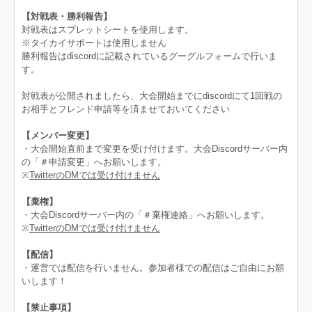
【対戦表・勝利報告】
対戦表はスプレットシートを使用します。
※タイカイサポートは使用しません
勝利報告はdiscordに記載されているグーグルフォームで行いま
す。
対戦表が公開されましたら、大会開始までにdiscordにて1回戦の
お相手とフレンド申請等を済ませておいてください
【メンバー変更】
・大会開始直前まで変更を受け付けます。大会Discordサーバー内
の「＃申請変更」へお願いします。
※
TwitterのDMでは受け付けません
【棄権】
・大会Discordサーバー内の「＃棄権連絡」へお願いします。
※
TwitterのDMでは受け付けません
【配信】
・運営では配信を行いません。参加者様での配信はご自由にお願
いします！
【禁止事項】