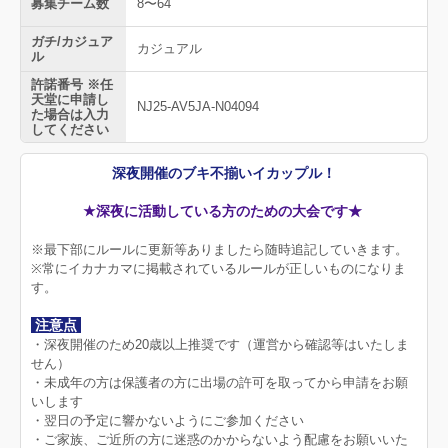
募集チーム数
8〜64
ガチ/カジュア
カジュアル
ル
許諾番号 ※任
天堂に申請し
NJ25-AV5JA-N04094
た場合は入力
してください
深夜開催のブキ不揃いイカップル！
★深夜に活動している方のための大会です★
※最下部にルールに更新等ありましたら随時追記していきます。
※常にイカナカマに掲載されているルールが正しいものになりま
す。
注意点
・深夜開催のため20歳以上推奨です（運営から確認等はいたしま
せん）
・未成年の方は保護者の方に出場の許可を取ってから申請をお願
いします
・翌日の予定に響かないようにご参加ください
・ご家族、ご近所の方に迷惑のかからないよう配慮をお願いいた