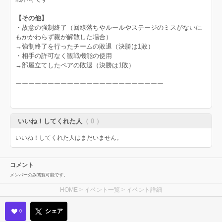
【その他】
・故意の強制終了（回線落ちやルールやステージのミスがないに
もかかわらず親が解散した場合）
→強制終了を行ったチームの敗退（決勝は1敗）
・相手の許可なく観戦機能の使用
→部屋立てしたペアの敗退（決勝は1敗）
ーーーーーーーーーーーーーーーーーーーーーーー
いいね！してくれた人
（ 0 ）
いいね！してくれた人はまだいません。
コメント
メンバーのみ閲覧可能です。
HOME
>
イベント一覧
> イベント詳細
シェア
0