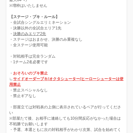
※増枠はいたしません
【ステージ・ブキ・ルール】
・全試合シングルエリミネーション
・決勝以外の全試合エリア1先
・
決勝のみエリア2先
・ステージはおまかせ、決勝のみ重複なし
・全ステージ使用可能
・対戦相手は完全ランダム
・1チーム2名必要です
・
おそろいのブキ禁止
∟
サイドオーダーブキ/オクタシューター/ヒーローシューターは使
用禁止
・禁止スペシャルなし
・禁止ギアなし
・部屋立ては対戦表の上側に表示されているペアが行ってくださ
い
※部屋たて後、お相手に連絡しても10分間反応がなかった場合は
不戦勝でお願いします
・予選、本選ともに次の対戦相手がわかり次第、試合を始めてく