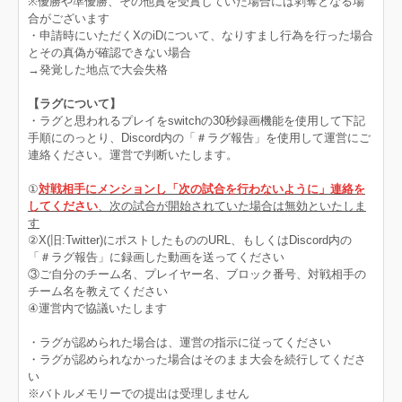
※優勝や準優勝、その他賞を受賞していた場合には剥奪となる場
合がございます
・申請時にいただくXのiDについて、なりすまし行為を行った場合
とその真偽が確認できない場合
→発覚した地点で大会失格
【ラグについて】
・ラグと思われるプレイをswitchの30秒録画機能を使用して下記
手順にのっとり、Discord内の「＃ラグ報告」を使用して運営にご
連絡ください。運営で判断いたします。
①
対戦相手にメンションし「次の試合を行わないように」連絡を
してください
、次の試合が開始されていた場合は無効といたしま
す
②X(旧:Twitter)にポストしたもののURL、もしくはDiscord内の
「＃ラグ報告」に録画した動画を送ってください
③ご自分のチーム名、プレイヤー名、ブロック番号、対戦相手の
チーム名を教えてください
④運営内で協議いたします
・ラグが認められた場合は、運営の指示に従ってください
・ラグが認められなかった場合はそのまま大会を続行してくださ
い
※バトルメモリーでの提出は受理しません