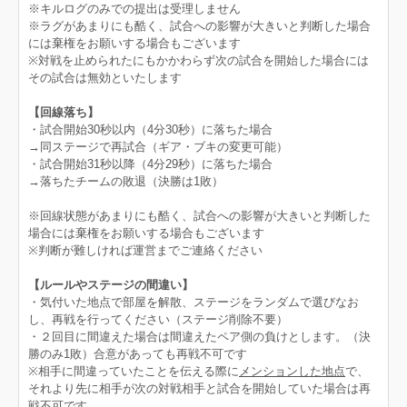
※キルログのみでの提出は受理しません
※ラグがあまりにも酷く、試合への影響が大きいと判断した場合
には棄権をお願いする場合もございます
※対戦を止められたにもかかわらず次の試合を開始した場合には
その試合は無効といたします
【回線落ち】
・試合開始30秒以内（4分30秒）に落ちた場合
→同ステージで再試合（ギア・ブキの変更可能）
・試合開始31秒以降（4分29秒）に落ちた場合
→落ちたチームの敗退（決勝は1敗）
※回線状態があまりにも酷く、試合への影響が大きいと判断した
場合には棄権をお願いする場合もございます
※判断が難しければ運営までご連絡ください
【ルールやステージの間違い】
・気付いた地点で部屋を解散、ステージをランダムで選びなお
し、再戦を行ってください（ステージ削除不要）
・２回目に間違えた場合は間違えたペア側の負けとします。（決
勝のみ1敗）合意があっても再戦不可です
※相手に間違っていたことを伝える際に
メンションした地点
で、
それより先に相手が次の対戦相手と試合を開始していた場合は再
戦不可です