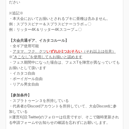
ださい
※追記※
・本大会においてお揃いとされるブキに亜種は含みません。
例：スプラスピナー＆スプラスピナーコラボ→〇
例：リッター4K＆リッター4Kスコープ→〇
【大会共通ギア、イカタコルール】
・全ギア使用可能
・
アタマ、フク、クツ
いずれか1つおそろい
（それ以上は任意）
※
”きこなし”を使用してもお揃いと認めます
・フェス期間中になった場合は、フェスTを陣営が異なっていても
お揃いとして扱います
・イカタコ自由
・ボーイガール自由
・リアル男女自由
【参加条件】
・スプラトゥーン３を所持している
・代表者がDiscordアカウントを所持していて、大会Discordに参
加している
※運営X(旧:Twitter)のフォローは任意ですが、そこで随時更新され
る申請フォームやお知らせの確認を忘れずにお願いします。