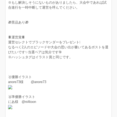
※もし解決しそうにないものがありましたら、大会中であれば試
合進行を一時中断して運営を呼んでください。
🎁景品あり🎁
🍫運営賞🍫
運営セレクトでブラックサンダーをプレゼント❕
なるべく2人のエピソードや大会の思い出が書いてあるポストを選
びたいです✨当選ペアは気分です🎯
※ハッシュタグはイラスト賞と同じです。
🥇優勝イラスト
anore73様 @anore73
🥈準優勝イラスト
にあ様 @ni4toon