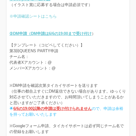
（イラスト賞に応募する場合は申請必須です）
※申請確認シートはこちら
②DM申請（DM申請は6/6の19:00まで受け付け
）
【テンプレート（コピペしてください）】
第3回QUEENS PARTY申請
チーム名：
代表者Xアカウント：@
メンバーXアカウント：@
※DM申請を確認次第タイカイサポートを送ります
（仕事の都合上すぐにDM返信できない場合があります。ゆっくり
対応させていただきますので、お時間頂いてしまうことがあるか
と思いますがご了承ください）
🌟
6/6の19:00以降の申請は受け付けられません
ので、申請は余裕
を持ってお願いいたします
※Googleフォーム申請、タイカイサポートは必ず同じチーム名で
の登録をお願いします