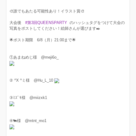
🎨誰でもあたる可能性あり！イラスト賞🎨
大会後
#第3回QUEENSPARTY
のハッシュタグをつけて大会の
写真をポストしてください！絵師さんが選びます✒️
🌟ポスト期限 6/8（月）21:00まで🌟
①あまねめじ様 @meji6o_
② ^X ^ミ様 @Hu_L_10
③ﾐｽﾞｷ様 @miizxk1
④🐄様 @mtnt_mo1