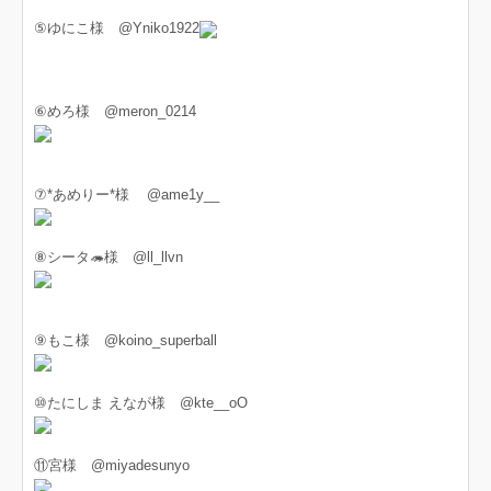
⑤ゆにこ様 @Yniko1922
⑥めろ様 @meron_0214
⑦*あめりー*様 @ame1y__
⑧シータ🦔様 @ll_llvn
⑨もこ様 @koino_superball
⑩たにしま えなが様 @kte__oO
⑪宮様 @miyadesunyo