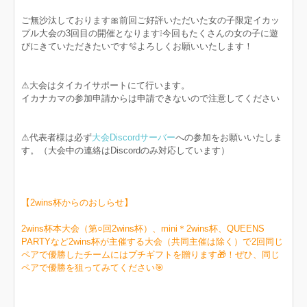
ご無沙汰しております🎀前回ご好評いただいた女の子限定イカッ
プル大会の3回目の開催となります❕今回もたくさんの女の子に遊
びにきていただきたいです🫧よろしくお願いいたします！
⚠︎大会はタイカイサポートにて行います。
イカナカマの参加申請からは申請できないので注意してください
⚠︎代表者様は必ず
大会Discordサーバー
への参加をお願いいたしま
す。（大会中の連絡はDiscordのみ対応しています）
【2wins杯からのおしらせ】
2wins杯本大会（第○回2wins杯）、mini＊2wins杯、QUEENS
PARTYなど2wins杯が主催する大会（共同主催は除く）で2回同じ
ペアで優勝したチームにはプチギフトを贈ります🎁！ぜひ、同じ
ペアで優勝を狙ってみてください🎯