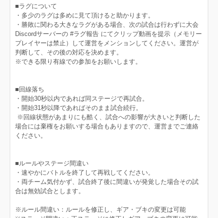
■ラグについて
・多少のラグは多めに見て頂けると助かります。
・勝敗に関わる大きなラグがある場合、次の試合は行わずに大会
Discordサーバーの #ラグ報告 にてクリップ動画を提示（メモリー
プレイヤーは禁止）して運営をメンションしてください。運営が
判断して、その後の対応を決めます。
※できる限り有線での参加をお願いします。
■回線落ち
・開始30秒以内であれば同ステージで再試合。
・開始31秒以降であればそのまま試合続行。
※回線状態があまりにも酷く、試合への影響が大きいと判断した
場合には棄権をお願いする場合もありますので、運営までご連絡
ください。
■ルールやステージ間違い
・速やかにバトルを終了して再戦してください。
・両チーム気付かず、試合終了後に間違いが発覚した場合その試
合は無効試合とします。
※ルール間違い：ルールを修正し、ギア・ブキの変更は可能