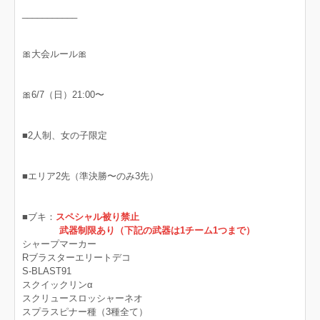
___________
🎀大会ルール🎀
🎀6/7（日）21:00〜
■2人制、女の子限定
■エリア2先（準決勝〜のみ3先）
■ブキ：
スペシャル被り禁止
武器制限あり（下記の武器は1チーム1つまで）
シャープマーカー
Rブラスターエリートデコ
S-BLAST91
スクイックリンα
スクリュースロッシャーネオ
スプラスピナー種（3種全て）