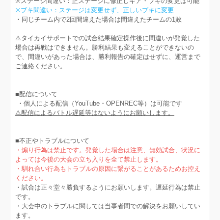
※ステージ間違い：正ステージに修正しギア・ブキの変更は可能
※ブキ間違い：ステージは変更せず、正しいブキに変更
・同じチーム内で2回間違えた場合は間違えたチームの1敗
⚠︎タイカイサポートでの試合結果確定操作後に間違いが発覚した
場合は再戦はできません。勝利結果も変えることができないの
で、間違いがあった場合は、勝利報告の確定はせずに、運営まで
ご連絡ください。
■配信について
・個人による配信（YouTube・OPENREC等）は可能です
⚠︎配信によるバトル遅延等はないようにお願いします。
■不正やトラブルについて
・煽り行為は禁止です。発覚した場合は注意、無効試合、状況に
よっては今後の大会の立ち入りを全て禁止します。
・馴れ合い行為もトラブルの原因に繋がることがあるためお控え
ください。
・試合は正々堂々勝負するようにお願いします。遅延行為は禁止
です。
・大会中のトラブルに関しては当事者間での解決をお願いしてい
ます。