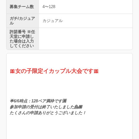
募集チーム数
4〜128
ガチ/カジュア
カジュアル
ル
許諾番号 ※任
天堂に申請し
た場合は入力
してください
🎀女の子限定イカップル大会です🎀
🌟6/6時点：128ペア満枠です🈵
参加申請の受付は終了いたしました💁🏼
たくさんの申請ありがとうございました！