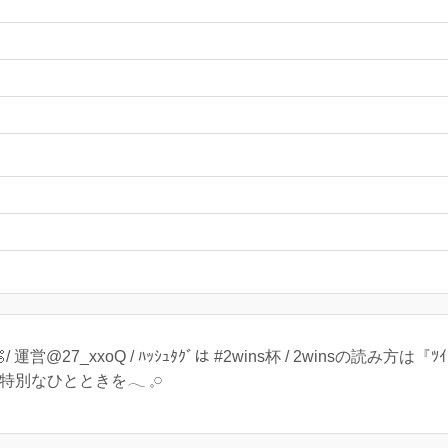
 運営@27_xxoQ / ﾊｯｼｭﾀｸﾞは #2wins杯 / 2winsの読み方
人だけの特別なひとときを𓂃 𓈒𓏸