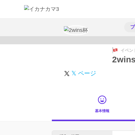
プ
イベン
2win
𝕏 ページ
基本情報