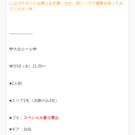
にはプチギフトを贈ります🎁！ぜひ、同じペアで優勝を狙ってみ
てください🎯
___________
🩶大会ルール🩶
🩶2/18（水）21:00〜
■2人制
■エリア2先（決勝のみ3先）
■ブキ：
スペシャル被り禁止
■ギア：自由