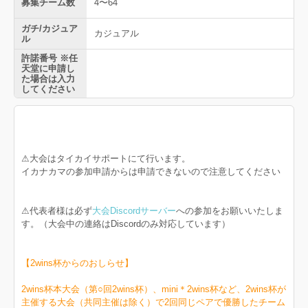
募集チーム数
4〜64
ガチ/カジュア
カジュアル
ル
許諾番号 ※任
天堂に申請し
た場合は入力
してください
⚠︎大会はタイカイサポートにて行います。
イカナカマの参加申請からは申請できないので注意してください
⚠︎代表者様は必ず
大会Discordサーバー
への参加をお願いいたしま
す。（大会中の連絡はDiscordのみ対応しています）
【2wins杯からのおしらせ】
2wins杯本大会（第○回2wins杯）、mini＊2wins杯など、2wins杯が
主催する大会（共同主催は除く）で2回同じペアで優勝したチーム