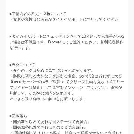
■申請内容の変更・棄権について
・変更や棄権は代表者がタイカイサポートにて行ってください
■タイカイサポートにチェックインをして10分経っても相手が来な
い場合は不戦勝です。Discordにてご連絡ください。勝利確定操作
を行います。
■ラグについて
・多少のラグは多めに見て頂けると助かります。
・勝敗に関わる大きなラグがある場合、次の試合は行わずに大会
Discordサーバーの #ラグ報告 にてクリップ動画を提示（メモリー
プレイヤーは禁止）して運営をメンションしてください。運営が
判断して、その後の対応を決めます。
※できる限り有線での参加をお願いします。
■回線落ち
・開始30秒以内であれば同ステージで再試合。
・開始31秒以降であればそのまま試合続行。
※回線状態があまりにも酷く、試合への影響が大きいと判断した