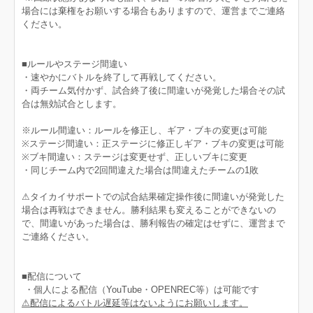
場合には棄権をお願いする場合もありますので、運営までご連絡
ください。
■ルールやステージ間違い
・速やかにバトルを終了して再戦してください。
・両チーム気付かず、試合終了後に間違いが発覚した場合その試
合は無効試合とします。
※ルール間違い：ルールを修正し、ギア・ブキの変更は可能
※ステージ間違い：正ステージに修正しギア・ブキの変更は可能
※ブキ間違い：ステージは変更せず、正しいブキに変更
・同じチーム内で2回間違えた場合は間違えたチームの1敗
⚠︎タイカイサポートでの試合結果確定操作後に間違いが発覚した
場合は再戦はできません。勝利結果も変えることができないの
で、間違いがあった場合は、勝利報告の確定はせずに、運営まで
ご連絡ください。
■配信について
・個人による配信（YouTube・OPENREC等）は可能です
⚠︎配信によるバトル遅延等はないようにお願いします。