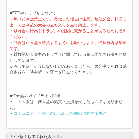
■不正やトラブルについて
・煽り行為は禁止です。発覚した場合は注意、無効試合、状況に
よっては今後の大会の立ち入りを全て禁止します。
・馴れ合い行為もトラブルの原因に繋がることがあるためお控え
ください。
・試合は正々堂々勝負するようにお願いします。遅延行為は禁止
です。
・対抗戦や大会中のトラブルに関しては当事者間での解決をお願
いしています。
※もし解決しそうにないものがありましたら、大会中であれば試
合進行を一時中断して運営を呼んでください。
■任天堂のガイドライン関連
・この大会は、任天堂の協賛・提携を受けたものではありませ
ん。
・
コミュニティ大会への出場および観戦に関する規約
いいね！してくれた人
（ 0 ）