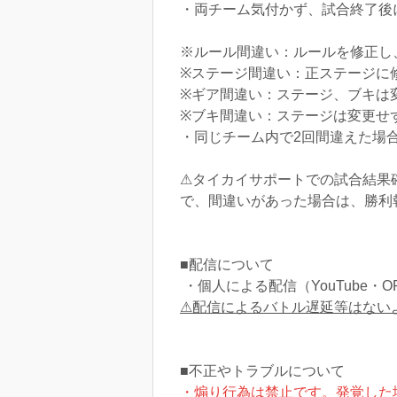
・両チーム気付かず、試合終了後
※ルール間違い：ルールを修正し
※ステージ間違い：正ステージに
※ギア間違い：ステージ、ブキは
※ブキ間違い：ステージは変更せ
・同じチーム内で2回間違えた場
⚠︎タイカイサポートでの試合結
で、間違いがあった場合は、勝利
■配信について
・個人による配信（YouTube・O
⚠︎配信によるバトル遅延等はない
■不正やトラブルについて
・煽り行為は禁止です。発覚した