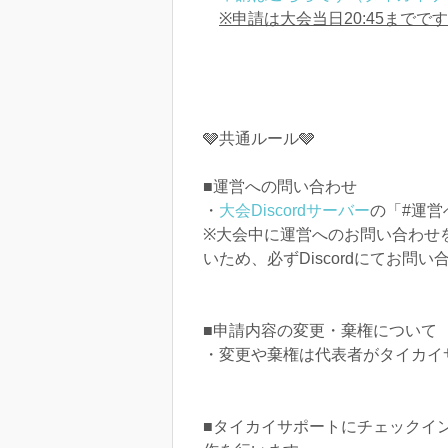
※申請は大会当日20:45までです
🩶共通ルール🩶
■運営への問い合わせ
・
大会Discordサーバー
の「#運
※大会中に運営へのお問い合わせ
いため、必ずDiscordにてお問
■申請内容の変更・棄権について
・変更や棄権は代表者がタイカイ
■タイカイサポートにチェックイン