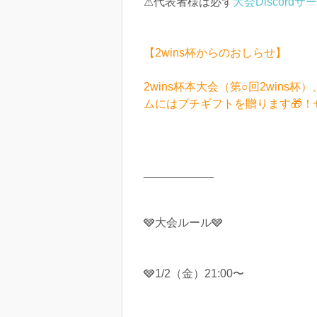
⚠︎代表者様は必ず
大会Discordサ
【2wins杯からのおしらせ】
2wins杯本大会（第○回2wins
ムにはプチギフトを贈ります🎁！
___________
🩶大会ルール🩶
🩶1/2（金）21:00〜