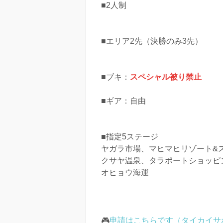
■2人制
■エリア2先（決勝のみ3先）
■ブキ：
スペシャル被り禁止
■ギア：自由
■指定5ステージ
ヤガラ市場、マヒマヒリゾート&
クサヤ温泉、タラポートショッピ
オヒョウ海運
🎮
申請はこちらです（タイカイサ