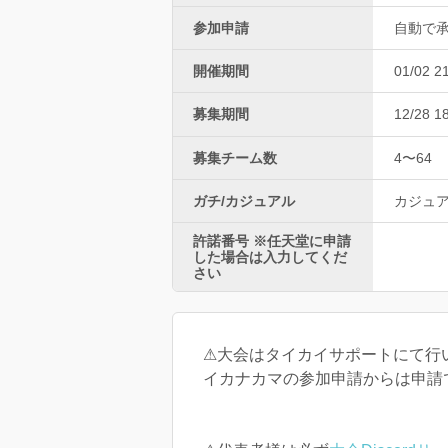
参加申請
自動で
開催期間
01/02 2
募集期間
12/28 1
募集チーム数
4〜64
ガチ/カジュアル
カジュ
許諾番号 ※任天堂に申請
した場合は入力してくだ
さい
⚠︎大会はタイカイサポートにて行
イカナカマの参加申請からは申請