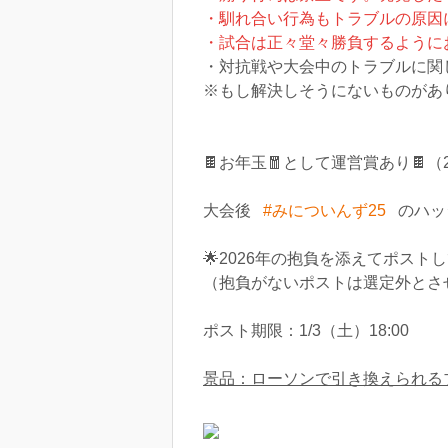
・馴れ合い行為もトラブルの原因
・試合は正々堂々勝負するように
・対抗戦や大会中のトラブルに関
※もし解決しそうにないものがあ
🍫お年玉🧧として運営賞あり🍫（
大会後
#みについんず25
のハッ
🌟2026年の抱負を添えてポスト
（抱負がないポストは選定外とさ
ポスト期限：1/3（土）18:00
景品：ローソンで引き換えられる