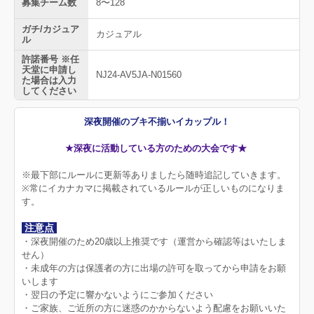
募集チーム数
8〜128
ガチ/カジュア
カジュアル
ル
許諾番号 ※任
天堂に申請し
NJ24-AV5JA-N01560
た場合は入力
してください
深夜開催のブキ不揃いイカップル！
★深夜に活動している方のための大会です★
※最下部にルールに更新等ありましたら随時追記していきます。
※常にイカナカマに掲載されているルールが正しいものになりま
す。
注意点
・深夜開催のため20歳以上推奨です（運営から確認等はいたしま
せん）
・未成年の方は保護者の方に出場の許可を取ってから申請をお願
いします
・翌日の予定に響かないようにご参加ください
・ご家族、ご近所の方に迷惑のかからないよう配慮をお願いいた