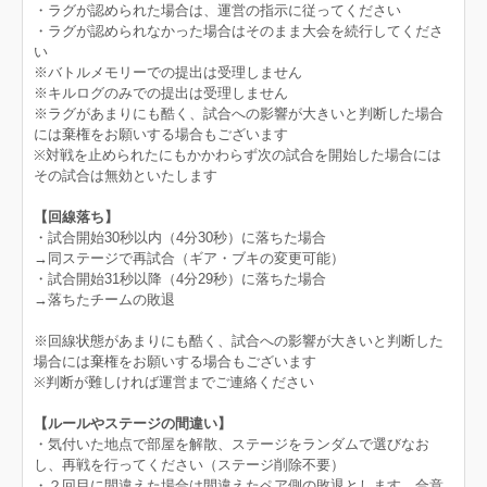
・ラグが認められた場合は、運営の指示に従ってください
・ラグが認められなかった場合はそのまま大会を続行してくださ
い
※バトルメモリーでの提出は受理しません
※キルログのみでの提出は受理しません
※ラグがあまりにも酷く、試合への影響が大きいと判断した場合
には棄権をお願いする場合もございます
※対戦を止められたにもかかわらず次の試合を開始した場合には
その試合は無効といたします
【回線落ち】
・試合開始30秒以内（4分30秒）に落ちた場合
→同ステージで再試合（ギア・ブキの変更可能）
・試合開始31秒以降（4分29秒）に落ちた場合
→落ちたチームの敗退
※回線状態があまりにも酷く、試合への影響が大きいと判断した
場合には棄権をお願いする場合もございます
※判断が難しければ運営までご連絡ください
【ルールやステージの間違い】
・気付いた地点で部屋を解散、ステージをランダムで選びなお
し、再戦を行ってください（ステージ削除不要）
・２回目に間違えた場合は間違えたペア側の敗退とします。合意