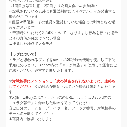
潜ったことによる試合遅延
→1回目は厳重注意、2回目より次回大会のみ参加禁止
※記載されている以外にも運営判断によりペナルティが発生する
場合がございます
※優勝や準優勝、その他賞を受賞していた場合には剥奪となる場
合がございます
・申請時にいただくXのiDについて、なりすまし行為を行った場合
とその真偽が確認できない場合
→発覚した地点で大会失格
【ラグについて】
・ラグと思われるプレイをswitchの30秒録画機能を使用して下記
手順にのっとり、Discord内の「＃ラグ報告」を使用して運営にご
連絡ください。運営で判断いたします。
①
対戦相手にメンションし「次の試合を行わないように」連絡を
してください
、次の試合が開始されていた場合は無効といたしま
す
②X(旧:Twitter)にポストしたもののURL、もしくはDiscord内の
「＃ラグ報告」に録画した動画を送ってください
③ご自分のチーム名、プレイヤー名、ブロック番号、対戦相手の
チーム名を教えてください
④運営内で協議いたします