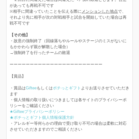
があっても再戦不可です
※相手に間違っていたことを伝える際に
メンションした地点
で、
それより先に相手が次の対戦相手と試合を開始していた場合は再
戦不可です
【その他】
・故意の強制終了（回線落ちやルールやステージのミスがないに
もかかわらず親が解散した場合）
→強制終了を行ったチームの敗退
ーーーーーーーーーーーーーーーーーーーーーーー
【賞品】
・賞品は
Giftee
もしくは
ポチっとギフト
よりお送りさせていただき
ます
・個人情報の取り扱いにつきましては各サイトのプライバシーポ
リシーをご確認ください
★Gifteeプライバシーポリシー
★ポチっとギフト個人情報保護方針
・アレルギー等何らかの理由で受け取り不可の場合は柔軟に対応
させていただきますのでご相談ください