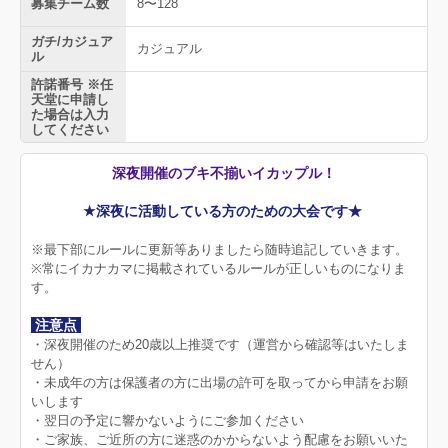
募集チーム数
8〜128
ガチ/カジュア
カジュアル
ル
許諾番号 ※任
天堂に申請し
た場合は入力
してください
深夜開催のブキ不揃いイカップル！
★深夜に活動している方のための大会です★
※最下部にルールに更新等ありましたら随時追記していきます。
※常にイカナカマに掲載されているルールが正しいものになりま
す。
注意点
・深夜開催のため20歳以上推奨です（運営から確認等はいたしま
せん）
・未成年の方は保護者の方に出場の許可を取ってから申請をお願
いします
・翌日の予定に響かないようにご参加ください
・ご家族、ご近所の方に迷惑のかからないよう配慮をお願いいた