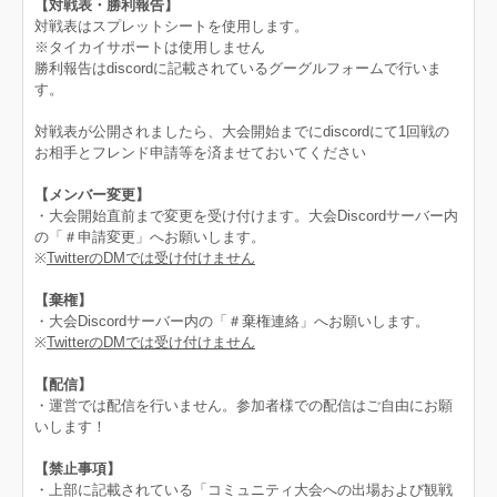
【対戦表・勝利報告】
対戦表はスプレットシートを使用します。
※タイカイサポートは使用しません
勝利報告はdiscordに記載されているグーグルフォームで行いま
す。
対戦表が公開されましたら、大会開始までにdiscordにて1回戦の
お相手とフレンド申請等を済ませておいてください
【メンバー変更】
・大会開始直前まで変更を受け付けます。大会Discordサーバー内
の「＃申請変更」へお願いします。
※
TwitterのDMでは受け付けません
【棄権】
・大会Discordサーバー内の「＃棄権連絡」へお願いします。
※
TwitterのDMでは受け付けません
【配信】
・運営では配信を行いません。参加者様での配信はご自由にお願
いします！
【禁止事項】
・上部に記載されている「コミュニティ大会への出場および観戦