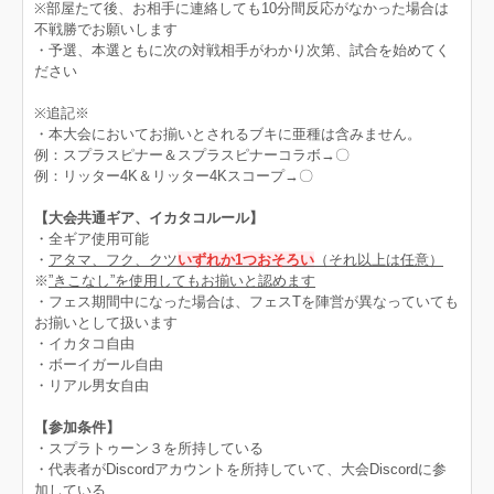
※部屋たて後、お相手に連絡しても10分間反応がなかった場合は
不戦勝でお願いします
・予選、本選ともに次の対戦相手がわかり次第、試合を始めてく
ださい
※追記※
・本大会においてお揃いとされるブキに亜種は含みません。
例：スプラスピナー＆スプラスピナーコラボ→〇
例：リッター4K＆リッター4Kスコープ→〇
【大会共通ギア、イカタコルール】
・全ギア使用可能
・
アタマ、フク、クツ
いずれか1つおそろい
（それ以上は任意）
※
”きこなし”を使用してもお揃いと認めます
・フェス期間中になった場合は、フェスTを陣営が異なっていても
お揃いとして扱います
・イカタコ自由
・ボーイガール自由
・リアル男女自由
【参加条件】
・スプラトゥーン３を所持している
・代表者がDiscordアカウントを所持していて、大会Discordに参
加している