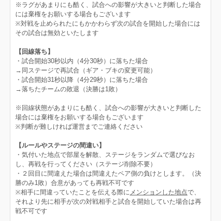
※ラグがあまりにも酷く、試合への影響が大きいと判断した場合
には棄権をお願いする場合もございます
※対戦を止められたにもかかわらず次の試合を開始した場合には
その試合は無効といたします
【回線落ち】
・試合開始30秒以内（4分30秒）に落ちた場合
→同ステージで再試合（ギア・ブキの変更可能）
・試合開始31秒以降（4分29秒）に落ちた場合
→落ちたチームの敗退（決勝は1敗）
※回線状態があまりにも酷く、試合への影響が大きいと判断した
場合には棄権をお願いする場合もございます
※判断が難しければ運営までご連絡ください
【ルールやステージの間違い】
・気付いた地点で部屋を解散、ステージをランダムで選びなお
し、再戦を行ってください（ステージ削除不要）
・２回目に間違えた場合は間違えたペア側の負けとします。（決
勝のみ1敗）合意があっても再戦不可です
※相手に間違っていたことを伝える際に
メンションした地点
で、
それより先に相手が次の対戦相手と試合を開始していた場合は再
戦不可です