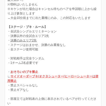
※増枠はいたしません
※キケンが出た場合はキャンセル待ちのペアを申請順に上から繰
り上げ参加とします
→大会10分前までに出た棄権にのみ、この対応をいたします
【ステージ・ブキ・ルール】
・全試合シングルエリミネーション
・決勝以外の全試合エリア1先
・
決勝のみエリア2先
・ステージはおまかせ、決勝のみ重複なし
・全ステージ使用可能
・対戦相手は完全ランダム
・1チーム2名必要です
・
おそろいのブキ禁止
∟
サイドオーダーブキ/オクタシューター/ヒーローシューターは使
用禁止
・禁止スペシャルなし
・禁止ギアなし
・部屋立ては対戦表の上側に表示されているペアが行ってくださ
い