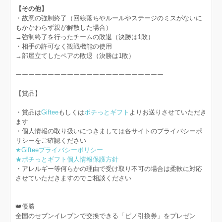
【その他】
・故意の強制終了（回線落ちやルールやステージのミスがないに
もかかわらず親が解散した場合）
→強制終了を行ったチームの敗退（決勝は1敗）
・相手の許可なく観戦機能の使用
→部屋立てしたペアの敗退（決勝は1敗）
ーーーーーーーーーーーーーーーーーーーーーーー
【賞品】
・賞品は
Giftee
もしくは
ポチっとギフト
よりお送りさせていただき
ます
・個人情報の取り扱いにつきましては各サイトのプライバシーポ
リシーをご確認ください
★Gifteeプライバシーポリシー
★ポチっとギフト個人情報保護方針
・アレルギー等何らかの理由で受け取り不可の場合は柔軟に対応
させていただきますのでご相談ください
👑優勝
全国のセブンイレブンで交換できる「ピノ引換券」をプレゼン