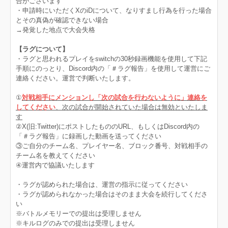
合がございます
・申請時にいただくXのiDについて、なりすまし行為を行った場合
とその真偽が確認できない場合
→発覚した地点で大会失格
【ラグについて】
・ラグと思われるプレイをswitchの30秒録画機能を使用して下記
手順にのっとり、Discord内の「＃ラグ報告」を使用して運営にご
連絡ください。運営で判断いたします。
①
対戦相手にメンションし「次の試合を行わないように」連絡を
してください
、次の試合が開始されていた場合は無効といたしま
す
②X(旧:Twitter)にポストしたもののURL、もしくはDiscord内の
「＃ラグ報告」に録画した動画を送ってください
③ご自分のチーム名、プレイヤー名、ブロック番号、対戦相手の
チーム名を教えてください
④運営内で協議いたします
・ラグが認められた場合は、運営の指示に従ってください
・ラグが認められなかった場合はそのまま大会を続行してくださ
い
※バトルメモリーでの提出は受理しません
※キルログのみでの提出は受理しません