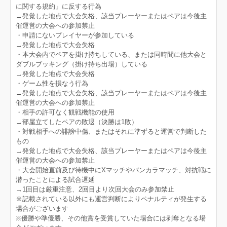
に関する規約」に反する行為
→発覚した地点で大会失格、該当プレーヤーまたはペアは今後主
催運営の大会への参加禁止
・申請にないプレイヤーが参加している
→発覚した地点で大会失格
・本大会内でペアを掛け持ちしている、または同時間に他大会と
ダブルブッキング（掛け持ち出場）している
→発覚した地点で大会失格
・ゲーム性を損なう行為
→発覚した地点で大会失格、該当プレーヤーまたはペアは今後主
催運営の大会への参加禁止
・相手の許可なく観戦機能の使用
→部屋立てしたペアの敗退（決勝は1敗）
・対戦相手への誹謗中傷、またはそれに準ずると運営で判断した
もの
→発覚した地点で大会失格、該当プレーヤーまたはペアは今後主
催運営の大会への参加禁止
・大会開始直前及び待機中にXマッチやバンカラマッチ、対抗戦に
潜ったことによる試合遅延
→1回目は厳重注意、2回目より次回大会のみ参加禁止
※記載されている以外にも運営判断によりペナルティが発生する
場合がございます
※優勝や準優勝、その他賞を受賞していた場合には剥奪となる場