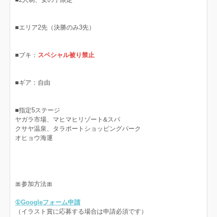
■エリア2先（決勝のみ3先）
■ブキ：
スペシャル被り禁止
■ギア：自由
■指定5ステージ
ヤガラ市場、マヒマヒリゾート&スパ
クサヤ温泉、タラポートショッピングパーク
オヒョウ海運
🎀参加方法🎀
①Googleフォーム申請
（イラスト賞に応募する場合は申請必須です）