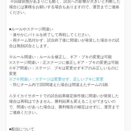
※回線状態があまりにも酷く、試合への影響が大きいと判断した
場合には棄権をお願いする場合もありますので、運営までご連絡
ください。
■ルールやステージ間違い
・速やかにバトルを終了して再戦してください。
・両チーム気付かず、試合終了後に間違いが発覚した場合その試
合は無効試合とします。
※ルール間違い：ルールを修正し、ギア・ブキの変更は可能
※ステージ間違い：正ステージに修正しギア・ブキの変更は可能
※ギア間違い：ステージ、ブキは変更せずギアのみ正しいものに
変更
※ブキ間違い：ステージは変更せず、正しいブキに変更
・同じチーム内で2回間違えた場合は間違えたチームの1敗
⚠︎タイカイサポートでの試合結果確定操作後に間違いが発覚した
場合は再戦はできません。勝利結果も変えることができないの
で、間違いがあった場合は、勝利報告の確定はせずに、運営まで
ご連絡ください。
■配信について