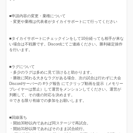
■申請内容の変更・棄権について
・変更や棄権は代表者がタイカイサポートにて行ってください
■タイカイサポートにチェックインをして10分経っても相手が来な
い場合は不戦勝です。Discordにてご連絡ください。勝利確定操作
を行います。
■ラグについて
・多少のラグは多めに見て頂けると助かります。
・勝敗に関わる大きなラグがある場合、次の試合は行わずに大会
Discordサーバーの #ラグ報告 にてクリップ動画を提示（メモリー
プレイヤーは禁止）して運営をメンションしてください。運営が
判断して、その後の対応を決めます。
※できる限り有線での参加をお願いします。
■回線落ち
・開始30秒以内であれば同ステージで再試合。
・開始31秒以降であればそのまま試合続行。