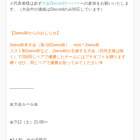
⚠︎代表者様は必ず
大会Discordサーバー
への参加をお願いいたしま
す。（大会中の連絡はDiscordのみ対応しています）
【2wins杯からのおしらせ】
2wins杯本大会（第○回2wins杯）、mini＊2wins杯
コスト制2wins杯など、2wins杯が主催する大会（共同主催は除
く）で2回同じペアで優勝したチームにはプチギフトを贈ります
🎁！ぜひ、同じペアで優勝を狙ってみてください🎯
___________
🎀大会ルール🎀
🎀7/12（土）21:00〜
■2人制、女の子限定