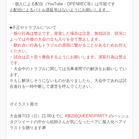
・個人による配信（YouTube・OPENREC等）は可能です
⚠︎配信によるバトル遅延等はないようにお願いします。
■不正やトラブルについて
・煽り行為は禁止です。発覚した場合は注意、無効試合、状況に
よっては今後の大会の立ち入りを全て禁止します。
・馴れ合い行為もトラブルの原因に繋がることがあるためお控え
ください。
・試合は正々堂々勝負するようにお願いします。遅延行為は禁止
です。
・大会中のトラブルに関しては当事者間での解決をお願いしてい
ます。
※もし解決しそうにないものがありましたら、大会中であれば試
合進行を一時中断して運営を呼んでください。
🎨イラスト賞🎨
大会後7/13（日）21:00までに
#第2回QUEENSPARTY
のハッシュ
タグツイートの中から絵師さんが気になったペアに擬人化ペアイ
ラストを贈ります🎁