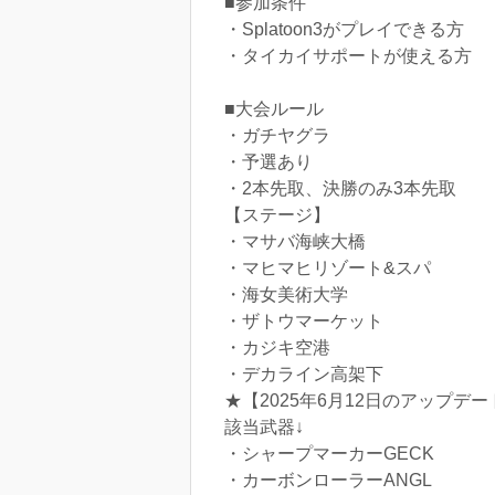
■参加条件
・Splatoon3がプレイできる方
・タイカイサポートが使える方
■大会ルール
・ガチヤグラ
・予選あり
・2本先取、決勝のみ3本先取
【ステージ】
・マサバ海峡大橋
・マヒマヒリゾート&スパ
・海女美術大学
・ザトウマーケット
・カジキ空港
・デカライン高架下
★【2025年6月12日のアップデート
該当武器↓
・シャープマーカーGECK
・カーボンローラーANGL