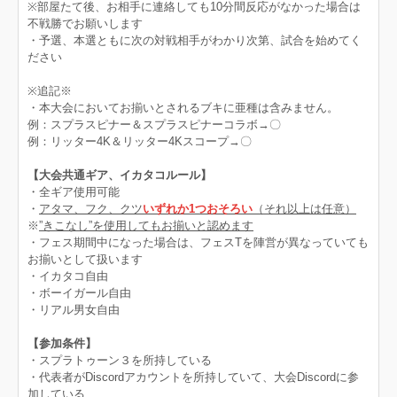
※部屋たて後、お相手に連絡しても10分間反応がなかった場合は
不戦勝でお願いします
・予選、本選ともに次の対戦相手がわかり次第、試合を始めてく
ださい
※追記※
・本大会においてお揃いとされるブキに亜種は含みません。
例：スプラスピナー＆スプラスピナーコラボ→〇
例：リッター4K＆リッター4Kスコープ→〇
【大会共通ギア、イカタコルール】
・全ギア使用可能
・
アタマ、フク、クツ
いずれか1つおそろい
（それ以上は任意）
※
”きこなし”を使用してもお揃いと認めます
・フェス期間中になった場合は、フェスTを陣営が異なっていても
お揃いとして扱います
・イカタコ自由
・ボーイガール自由
・リアル男女自由
【参加条件】
・スプラトゥーン３を所持している
・代表者がDiscordアカウントを所持していて、大会Discordに参
加している