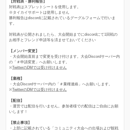
【対戦表・勝利報告】
対戦表はスプレットシートを使用します。
※タイカイサポートは使用しません
勝利報告はdiscordに記載されているグーグルフォームで行いま
す。
対戦表が公開されましたら、大会開始までにdiscordにて1回戦の
お相手とフレンド申請等を済ませておいてください
【メンバー変更】
・大会開始直前まで変更を受け付けます。大会Discordサーバー内
の「＃申請変更」へお願いします。
※
TwitterのDMでは受け付けません
【棄権】
・大会Discordサーバー内の「＃棄権連絡」へお願いします。
※
TwitterのDMでは受け付けません
【配信】
・運営では配信を行いません。参加者様での配信はご自由にお願
いします！
【禁止事項】
・上部に記載されている「コミュニティ大会への出場および観戦