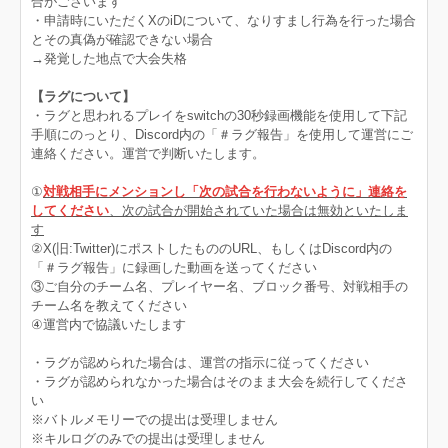
合がございます
・申請時にいただくXのiDについて、なりすまし行為を行った場合
とその真偽が確認できない場合
→発覚した地点で大会失格
【ラグについて】
・ラグと思われるプレイをswitchの30秒録画機能を使用して下記
手順にのっとり、Discord内の「＃ラグ報告」を使用して運営にご
連絡ください。運営で判断いたします。
①
対戦相手にメンションし「次の試合を行わないように」連絡を
してください
、次の試合が開始されていた場合は無効といたしま
す
②X(旧:Twitter)にポストしたもののURL、もしくはDiscord内の
「＃ラグ報告」に録画した動画を送ってください
③ご自分のチーム名、プレイヤー名、ブロック番号、対戦相手の
チーム名を教えてください
④運営内で協議いたします
・ラグが認められた場合は、運営の指示に従ってください
・ラグが認められなかった場合はそのまま大会を続行してくださ
い
※バトルメモリーでの提出は受理しません
※キルログのみでの提出は受理しません