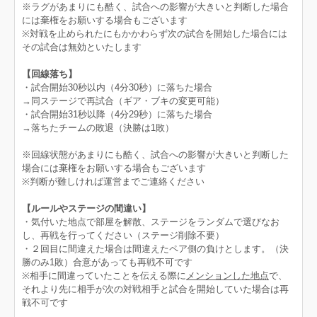
※ラグがあまりにも酷く、試合への影響が大きいと判断した場合
には棄権をお願いする場合もございます
※対戦を止められたにもかかわらず次の試合を開始した場合には
その試合は無効といたします
【回線落ち】
・試合開始30秒以内（4分30秒）に落ちた場合
→同ステージで再試合（ギア・ブキの変更可能）
・試合開始31秒以降（4分29秒）に落ちた場合
→落ちたチームの敗退（決勝は1敗）
※回線状態があまりにも酷く、試合への影響が大きいと判断した
場合には棄権をお願いする場合もございます
※判断が難しければ運営までご連絡ください
【ルールやステージの間違い】
・気付いた地点で部屋を解散、ステージをランダムで選びなお
し、再戦を行ってください（ステージ削除不要）
・２回目に間違えた場合は間違えたペア側の負けとします。（決
勝のみ1敗）合意があっても再戦不可です
※相手に間違っていたことを伝える際に
メンションした地点
で、
それより先に相手が次の対戦相手と試合を開始していた場合は再
戦不可です