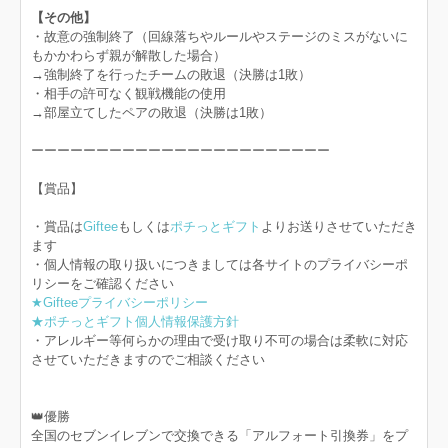
【その他】
・故意の強制終了（回線落ちやルールやステージのミスがないに
もかかわらず親が解散した場合）
→強制終了を行ったチームの敗退（決勝は1敗）
・相手の許可なく観戦機能の使用
→部屋立てしたペアの敗退（決勝は1敗）
ーーーーーーーーーーーーーーーーーーーーーーー
【賞品】
・賞品は
Giftee
もしくは
ポチっとギフト
よりお送りさせていただき
ます
・個人情報の取り扱いにつきましては各サイトのプライバシーポ
リシーをご確認ください
★Gifteeプライバシーポリシー
★ポチっとギフト個人情報保護方針
・アレルギー等何らかの理由で受け取り不可の場合は柔軟に対応
させていただきますのでご相談ください
👑優勝
全国のセブンイレブンで交換できる「アルフォート引換券」をプ