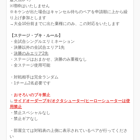
※増枠はいたしません
※キケンが出た場合はキャンセル待ちのペアを申請順に上から繰
り上げ参加とします
→大会10分前までに出た棄権にのみ、この対応をいたします
【ステージ・ブキ・ルール】
・全試合シングルエリミネーション
・決勝以外の全試合エリア1先
・
決勝のみエリア2先
・ステージはおまかせ、決勝のみ重複なし
・全ステージ使用可能
・対戦相手は完全ランダム
・1チーム2名必要です
・
おそろいのブキ禁止
∟
サイドオーダーブキ/オクタシューター/ヒーローシューターは使
用禁止
・禁止スペシャルなし
・禁止ギアなし
・部屋立ては対戦表の上側に表示されているペアが行ってくださ
い