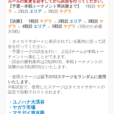
ルールの変更を必ずしてから試合を行ってください。
【予選～本戦トーナメント準決勝まで】
1戦目
ヤグ
ラ
→ 2戦目
エリア
→ 3戦目
ヤグラ
【決勝】
1戦目
ヤグラ
→ 2戦目
エリア
→ 3戦目
ヤ
グラ
→ 4戦目
エリア
→ 5戦目
ヤグラ
（3先のため最
大5戦）
・タイカイサポートに表示されている案内に従って試
合を行ってください。
・予選リーグの試合を行い、上位2チームが本戦トー
ナメントへ進むことができます。
・試合の勝利条件は2先(BO3)、本戦トーナメントの
決勝のみ3先(BO5)といたします。
・使用ステージは
以下の12ステージをランダムに使用
いたします。
※各試合で、使用したステージはタイカイサポートの
設定で自動でロストされます。
・ユノハナ大渓谷
・ヤガラ市場
・マテガイ放水路