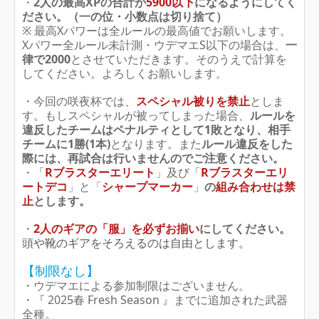
・
2人の最高XPの合計が
5900以下
になるようにしてく
ださい。（一の位・小数点は切り捨て）
※ 最高Xパワーは全ルールの最高値でお願いします。
Xパワー全ルール未計測・ウデマエS以下の場合は、
一
律で2000
とさせていただきます。そのうえで計算を
してください。よろしくお願いします。
・今回の咲夜杯では、
スペシャル被りを禁止
としま
す。もしスペシャルが被ってしまった場合、
ルールを
違反したチームはペナルティとして1敗となり、相手
チームに1勝(1本)
となります。また
ルール違反をした
際には、再試合は行いませんのでご注意ください。
・「
Rブラスターエリート
」及び「
Rブラスターエリ
ートデコ
」と「
シャープマーカー
」
の
組み合わせは
禁
止
とします。
・
2人のギアの「服」を必ずお揃い
にしてください。
頭や靴のギアをそろえるのは自由とします。
【制限なし】
・ウデマエによる参加制限はございません。
・『 2025春 Fresh Season 』までに追加された武器
全種。