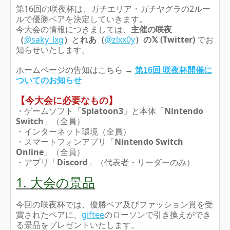
第16回の咲夜杯は、ガチエリア・ガチヤグラの2ルー
ルで優勝ペアを決定していきます。
今大会の情報につきましては、
主催
の
咲夜
（
@saky_lxg
）
と
れあ（
@zlxx0y
）
の
𝕏 (Twitter)
でお
知らせいたします。
ホームページの告知はこちら →
第16回 咲夜杯開催に
ついてのお知らせ
【今大会に必要なもの】
・ゲームソフト「
Splatoon3
」と本体「
Nintendo
Switch
」（全員）
・インターネット環境（全員）
・スマートフォンアプリ「
Nintendo Switch
Online
」（全員）
・アプリ「
Discord
」（代表者・リーダーのみ）
1. 大会の景品
今回の咲夜杯では、優勝ペア及びファッション賞を受
賞されたペアに、
giftee
のローソンで引き換えができ
る景品をプレゼントいたします。