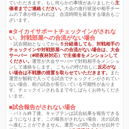
ていただきます。もし何らかの事情がありましたら
主
催者までご連絡ください。
大会の進行状況や相手チー
ムの了承が得られれば、合流時間を延長する場合もご
ざいます。
■タイカイサポートチェックインがされな
い、対戦部屋への合流がない場合
・試合開始となってから
５分経過しても、対戦相手の
チェックインや対戦部屋への合流がない場合は、大会
サーバー（#咲夜杯対応）で
主催者をメンションして
ください。
運営が大会サーバーで対戦相手をメンショ
ンして連絡をします。 こちらの呼び出しに
反応がな
い場合は不戦勝の措置を取らせていただきます。
また
運営が観戦で入ってる試合でチェックインがされてい
ない場合、前の試合が長引いている可能性がありま
す。チェックインされるまで今しばらくお待ちくださ
いませ。
■試合報告がされない場合
・バトル終了後、キャプテンは試合結果を報告できる
ようになります。この報告がされない場合、次の試合
へ進むことができません。運営への問い合わせ以外で