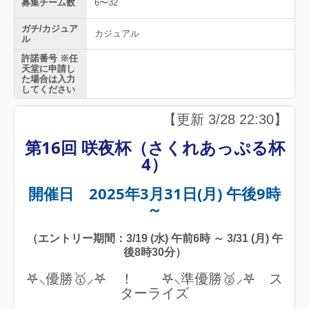
募集チーム数
6〜32
ガチ/カジュア
カジュアル
ル
許諾番号 ※任
天堂に申請し
た場合は入力
してください
【更新 3/28 22:30】
第16回 咲夜杯（さくれあっぷる杯
4）
開催日 2025年3月31日(月) 午後9時
～
（エントリー期間：3/19 (水) 午前6時 ～ 3/31 (月) 午
後8時30分）
𖤐⸜優勝🥇⸝𖤐 ！ 𖤐⸜準優勝🥈⸝𖤐 ス
ターライズ