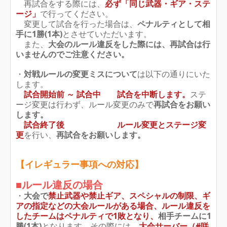
再試合をする際には、
必ず「同じ武器・ギア・ステ
ージ」
で行ってください。
変更して試合を行った場合は、
ペナルティとして相
手に1勝(1本)
とさせていただいます。
また、
大会のルール違反をした際には、再試合は行
いません
のでご注意ください。
・
対戦
ルールの変更ミスについて
は以下の通りにいた
します。
試合開始前 ～ 試合中
試合を中断します。
ステ
ージ変更は行わず、ルール変更のみで
再試合をお願い
します。
試合終了後
ルール変更とステージ変
更
を行い、
再試合をお願いします。
【イレギュラー事項への対応】
■ルール違反の場合
・
大会で
禁止武器や禁止ギア、スペシャルの制限、ギ
アの指定
などの大会ルールがある場合、
ルール
違反を
したチームは
ペナルティで
1敗となり、
相手チームに1
勝(1本
)
となります。その際には、
大会サーバー（#咲