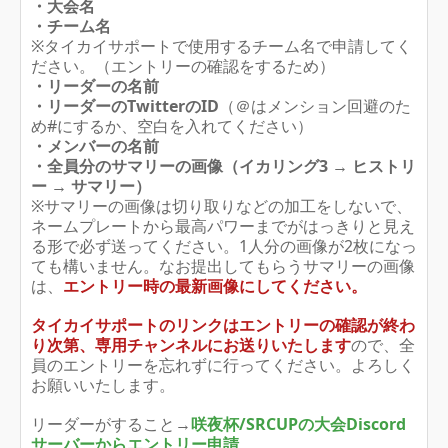
・大会名
・チーム名
※タイカイサポートで使用するチーム名で申請してく
ださい。（エントリーの確認をするため）
・リーダーの名前
・リーダーのTwitterのID
（＠はメンション回避のた
め#にするか、空白を入れてください）
・メンバーの名前
・全員分のサマリーの画像（イカリング3 → ヒストリ
ー → サマリー）
※サマリーの画像は切り取りなどの加工をしないで、
ネームプレートから最高パワーまでがはっきりと見え
る形で必ず送ってください。1人分の画像が2枚になっ
ても構いません。なお提出してもらうサマリーの画像
は、
エントリー時の最新画像にしてください。
タイカイサポートのリンクはエントリーの確認が終わ
り次第、専用チャンネルにお送りいたします
ので、全
員のエントリーを忘れずに行ってください。よろしく
お願いいたします。
リーダーがすること→
咲夜杯/SRCUPの大会Discord
サーバーからエントリー申請