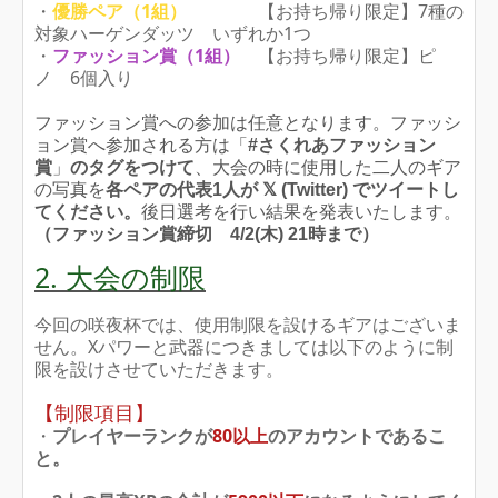
・
優勝ペア（1組）
【お持ち帰り限定】7種の
対象ハーゲンダッツ いずれか1つ
・
ファッション賞（1組）
【お持ち帰り限定】ピ
ノ 6個入り
ファッション賞への参加は任意となります。ファッシ
ョン賞へ参加される方は「
#さくれあファッション
賞
」
のタグをつけて
、大会の時に使用した二人のギア
の写真を
各ペアの代表1人が
𝕏 (Twitter)
でツイートし
てください。
後日選考を行い結果を発表いたします。
（ファッション賞締切 4/2(木) 21時まで）
2. 大会の制限
今回の咲夜杯では、使用制限を設けるギアはございま
せん。Xパワーと武器につきましては以下のように制
限を設けさせていただきます。
【制限項目】
・
プレイヤーランクが
80以上
のアカウントであるこ
と。