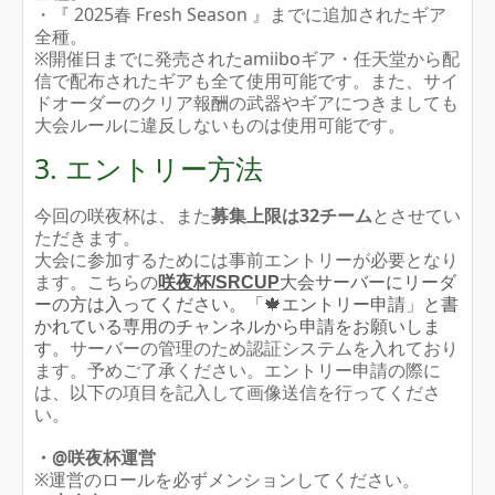
・『 2025春 Fresh Season 』までに追加されたギア
全種。
※開催日までに発売されたamiiboギア・任天堂から配
信で配布されたギアも全て使用可能です。また、サイ
ドオーダーのクリア報酬の武器やギアにつきましても
大会ルールに違反しないものは使用可能です。
3. エントリー方法
今回の咲夜杯は、また
募集上限は32チーム
とさせてい
ただきます。
大会に参加するためには事前エントリーが必要となり
ます。こちらの
咲夜杯/SRCUP
大会サーバーにリーダ
ーの方は入ってください。「🍁エントリー申請」と書
かれている専用のチャンネルから申請をお願いしま
サーバーの管理のため認証システムを入れており
す。
ます。予めご了承ください。エントリー申請の際に
は、以下の項目を記入して画像送信を行ってくださ
い。
・@咲夜杯運営
※運営のロールを必ずメンションしてください。