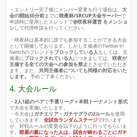
・
エントリー完了後にメンバー変更を行う場合は、
大
会の開始30分前
までに
咲夜杯/SRCUP大会サーバ
ー
で
申請時に使用したスレッドで
@咲夜杯運営 をメンショ
ン
して代理申請を行ってください。
・咲夜杯は基本的に誰でも参加することができる大会
として開催しております。しかし主催者のTwitterや
Switchのフレンドを
ブロックしている人
もしくは、主
催者に
ブロックされている人
につきましては、
咲夜が
主催する全ての大会への参加を禁止
とさせていただき
ます。また、
共同主催者についても同様の対応をいた
します。
予めご了承ください。
4. 大会ルール
・2人1組のペア
で
予選リーグ＋本戦トーナメント形式
で大会を実施いたします。
・今大会は
ガチエリア・ガチヤグラの2ルール
を使用
していきます。
全試合ランダムステージ
で行います
が、対戦ルールの変更を以下のように行ってもらいま
す。
部屋の親になった人は、試合が終わるごとにガチ