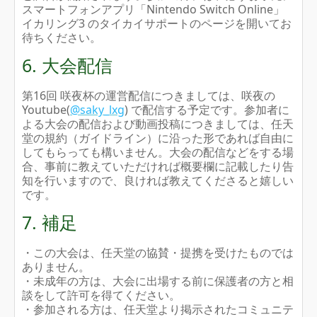
スマートフォンアプリ「Nintendo Switch Online」
イカリング3 のタイカイサポートのページを開いてお
待ちください。
6. 大会配信
第16回 咲夜杯の運営配信につきましては、咲夜の
Youtube(
@saky_lxg
) で配信する予定です。参加者に
よる大会の配信および動画投稿につきましては、任天
堂の規約（ガイドライン）に沿った形であれば自由に
してもらっても構いません。大会の配信などをする場
合、事前に教えていただければ概要欄に記載したり告
知を行いますので、良ければ教えてくださると嬉しい
です。
7. 補足
・この大会は、任天堂の協賛・提携を受けたものでは
ありません。
・未成年の方は、大会に出場する前に保護者の方と相
談をして許可を得てください。
・参加される方は、任天堂より掲示されたコミュニテ