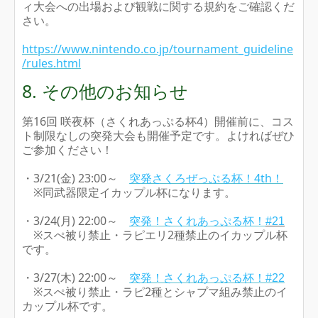
ィ大会への出場および観戦に関する規約をご確認くだ
さい。
https://www.nintendo.co.jp/tournament_guideline
/rules.html
8. その他のお知らせ
第16回 咲夜杯（さくれあっぷる杯4）開催前に、コス
ト制限なしの突発大会も開催予定です。よければぜひ
ご参加ください！
・3/21(金) 23:00～
突発さくろぜっぷる杯！4th！
※同武器限定イカップル杯になります。
・3/24(月) 22:00～
突発！さくれあっぷる杯！
#21
※スぺ被り禁止・ラピエリ2種禁止のイカップル杯
です。
・3/27(木) 22:00～
突発！さくれあっぷる杯！
#22
※スぺ被り禁止・ラピ2種とシャプマ組み禁止のイ
カップル杯です。