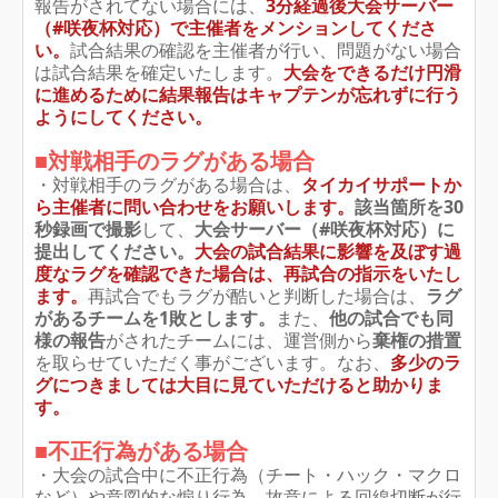
報告がされてない場合には、
3分経過後大会サーバー
（#咲夜杯対応）で
主催者をメンションしてくださ
い
。
試合結果の確認を主催者が行い、問題がない場合
は試合結果を確定いたします。
大会をできるだけ円滑
に進めるために結果報告はキャプテンが忘れずに行う
ようにしてください。
■対戦相手のラグがある場合
・対戦相手のラグがある場合は、
タイカイサポートか
ら主催者に問い合わせをお願いします
。
該当箇所を30
秒録画で撮影
して、
大会サーバー（#咲夜杯対応）に
提出してください。
大会の試合結果に影響を及ぼす
過
度なラグを確認できた場合は、再試合の指示をいたし
ます。
再試合でもラグが酷いと判断した場合は、
ラグ
があるチームを1敗とします。
また、
他の試合でも同
様の報告
がされたチームには、運営側から
棄権の措置
を取らせていただく事がございます。なお、
多少のラ
グにつきましては大目に見ていただけると助かりま
す。
■不正行為がある場合
・大会の試合中に不正行為（チート・ハック・マクロ
など）や意図的な煽り行為、故意による回線切断が行