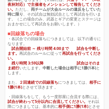
夜杯対応）で主催者をメンションして報告してくださ
い。
ただし、
両チームが大会ルールの違反をしていた
時に限り
、その試合は無効試合として再試合を行いま
す。（この場合のみ、武器とギアの変更とステージは
おまかせにして再試合をお願いします。）
■回線落ちの場合
・各試合での回線落ちにつきましては、以下の通りに
なります。
試合開始前 ～ 残り時間 4:00まで
試合を中断し
ます。
再試合のルールに従って
再試合を行ってくださ
い。
残り時間 3:59以降
試合はそのま
ま続行
いたします。
中断した場合は相手に1勝(1本)
と
します。
また、
２回連続での回線落ち
につきましては、
相手に
1勝(1本)
とさせて頂きます 。
・回線落ちをして、もう一度部屋に合流する際には、
試合が終わって5分以内に合流してください。
それ以
降につきましては、基本的に
相手側に1勝(1本)
とさせ