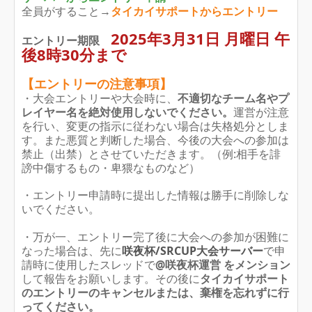
全員がすること→
タイカイサポートからエントリー
2025年3月31日 月曜日 午
エントリー期限
後8時30分まで
【エントリーの注意事項】
・大会エントリーや大会時に、
不適切なチーム名やプ
レイヤー名を絶対使用しないでください。
運営が注意
を行い、変更の指示に従わない場合は失格処分としま
す。また悪質と判断した場合、今後の大会への参加は
禁止（出禁）とさせていただきます。（例:相手を誹
謗中傷するもの・卑猥なものなど）
・エントリー申請時に提出した情報は勝手に削除しな
いでください。
・万が一、エントリー完了後に大会への参加が困難に
なった場合は、先に
咲夜杯/SRCUP大会サーバー
で申
請時に使用したスレッドで
@咲夜杯運営 をメンション
して報告をお願いします。その後に
タ
イカイサポート
のエントリーのキャンセルまたは、棄権を忘れずに行
ってください。