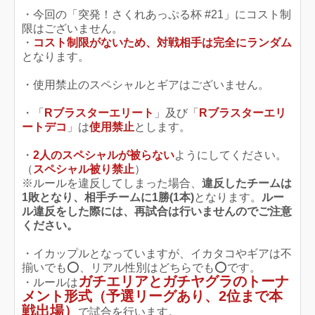
・今回の「突発！さくれあっぷる杯 #21」にコスト制
限はございません。
・
コスト制限がないため、対戦相手は完全にランダム
となります。
・使用禁止のスペシャルとギアはございません。
・「
Rブラスターエリート
」及び「
Rブラスターエリ
ートデコ
」は
使用禁止
とします。
・
2人のスペシャルが被らない
ようにしてください。
（
スペシャル被り禁止
）
※ルールを違反してしまった場合、
違反したチームは
1敗となり、相手チームに1勝(1本)
となります。
ルー
ル違反をした際には、再試合は行いませんのでご注意
ください。
・イカップルとなっていますが、イカタコやギアは不
揃いでも️⭕️、リアル性別はどちらでも️⭕️です。
ガチエリアとガチヤグラのトーナ
・ルールは
メント形式（予選リーグあり、2位まで本
戦出場）
で試合を行います。