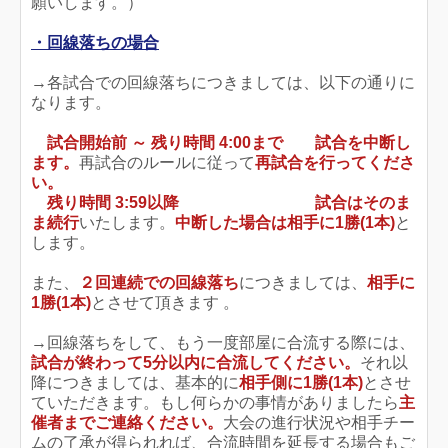
願いします。）
・回線落ちの場合
→各試合での回線落ちにつきましては、以下の通りに
なります。
試合開始前 ～ 残り時間 4:00まで
試合を中断し
ます。
再試合のルールに従って
再試合を行ってくださ
い。
残り時間 3:59以降
試合はそのま
ま続行
いたします。
中断した場合は相手に1勝(1本)
と
します。
また、
２回連続での回線落ち
につきましては、
相手に
1勝(1本)
とさせて頂きます 。
→回線落ちをして、もう一度部屋に合流する際には、
試合が終わって5分以内に合流してください。
それ以
降につきましては、基本的に
相手側に1勝(1本)
とさせ
ていただきます。もし何らかの事情がありましたら
主
催者までご連絡ください。
大会の進行状況や相手チー
ムの了承が得られれば、合流時間を延長する場合もご