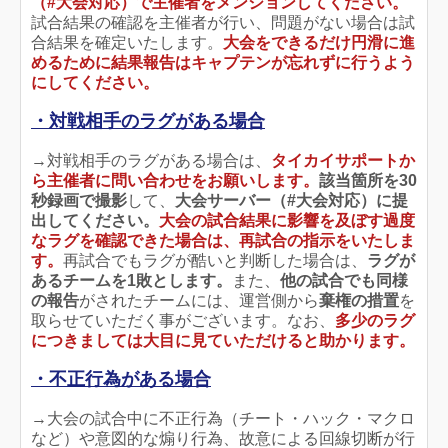
（#大会対応）で
主催者をメンションしてください
。
試合結果の確認を主催者が行い、問題がない場合は試
合結果を確定いたします。
大会をできるだけ円滑に進
めるために結果報告はキャプテンが忘れずに行うよう
にしてください。
・対戦相手のラグがある場合
→対戦相手のラグがある場合は、
タイカイサポートか
ら主催者に問い合わせをお願いします
。
該当箇所を30
秒録画で撮影
して、
大会サーバー（#大会対応）に提
出してください。
大会の試合結果に影響を及ぼす
過度
なラグを確認できた場合は、再試合の指示をいたしま
す。
再試合でもラグが酷いと判断した場合は、
ラグが
あるチームを1敗とします。
また、
他の試合でも同様
の報告
がされたチームには、運営側から
棄権の措置
を
取らせていただく事がございます。なお、
多少のラグ
につきましては大目に見ていただけると助かります。
・不正行為がある場合
→大会の試合中に不正行為（チート・ハック・マクロ
など）や意図的な煽り行為、故意による回線切断が行