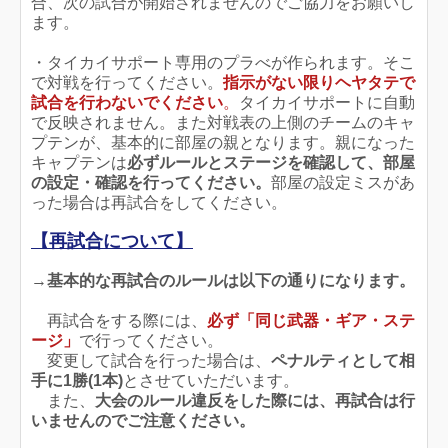
合、次の試合が開始されませんのでご協力をお願いし
ます。
・タイカイサポート専用のプラべが作られます。そこ
で対戦を行ってください。
指示がない限りヘヤタテで
試合を行わないでください
。
タイカイサポートに自動
で反映されません。また対戦表の上側のチームのキャ
プテンが、基本的に部屋の親となります。親になった
キャプテンは
必ずルールとステージを確認して、部屋
の設定・確認を行ってください。
部屋の設定ミスがあ
った場合は再試合をしてください。
【再試合について】
→
基本的な再試合のルールは以下の通りになります。
再試合をする際には、
必ず「同じ武器・ギア・ステ
ージ」
で行ってください。
変更して試合を行った場合は、
ペナルティとして相
手に1勝(1本)
とさせていただいます。
また、
大会のルール違反をした際には、再試合は行
いません
のでご注意ください。