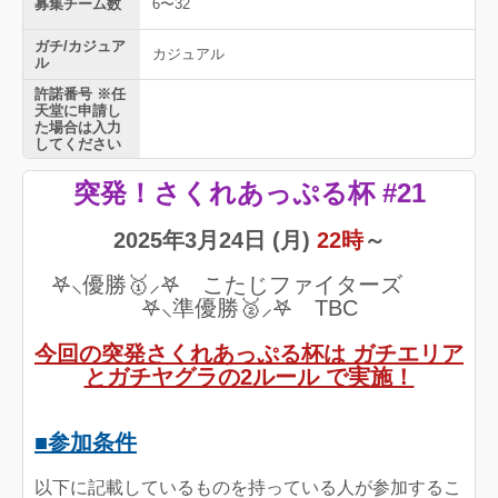
募集チーム数
6〜32
ガチ/カジュア
カジュアル
ル
許諾番号 ※任
天堂に申請し
た場合は入力
してください
突発！さくれあっぷる杯 #21
2025年3月24日 (月)
22時
～
𖤐⸜優勝🥇⸝𖤐 こたじファイターズ
𖤐⸜準優勝🥈⸝𖤐 TBC
今回の突発さくれあっぷる杯は ガチエリア
とガチヤグラの2ルール で実施！
■参加条件
以下に記載しているものを持っている人が参加するこ