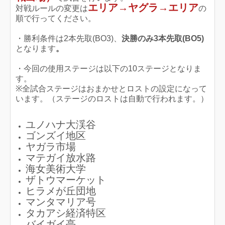
エリア→ヤグラ→エリア
対戦ルールの変更は
の
順で行ってください。
・勝利条件は2本先取(BO3)、
決勝のみ3本先取(BO5)
となります
。
・今回の使用ステージは以下の10ステージとなりま
す。
※全試合ステージはおまかせとロストの設定になって
います。（ステージのロストは自動で行われます。）
ユノハナ大渓谷
ゴンズイ地区
ヤガラ市場
マテガイ放水路
海女美術大学
ザトウマーケット
ヒラメが丘団地
マンタマリア号
タカアシ経済特区
バイガイ亭