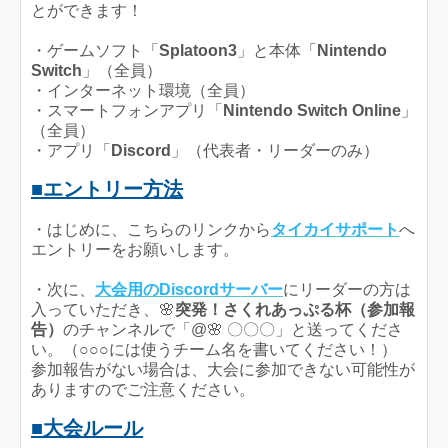
とができます！
・ゲームソフト「
Splatoon3
」と本体「
Nintendo
Switch
」（全員）
・インターネット環境（全員）
・スマートフォンアプリ「
Nintendo Switch Online
」
（全員）
・アプリ「
Discord
」（代表者・リーダーのみ）
■エントリー方法
・はじめに、こちらのリンクから
タイカイサポート
へ
エントリーをお願いします。
・次に、
大会用のDiscordサーバー
にリーダーの方は
入っていただき、🌸
突発！さくれあっぷる杯（参加報
告）
のチャンネルで「@🌸 〇〇〇」と送ってくださ
い。（○○○には使うチーム名を書いてください！）
参加報告がない場合は、大会に参加できない可能性が
ありますのでご注意ください。
■大会ルール