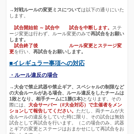
→
対戦
ルールの変更ミスについて
は以下の通りにいた
します。
試合開始前 ～ 試合中
試合を中断します。
ステ
ージ変更は行わず、ルール変更のみで
再試合をお願い
します。
試合終了後
ルール変更とステージ変
更
を行い、
再試合をお願いします。
■イレギュラー事項への対応
・ルール違反の場合
→
大会で禁止武器や禁止ギア、スペシャルの制限など
の大会ルールがある場合、
ルール
違反をしたチームは
1敗となり、相手チームに1勝(1本
)
となります。その
際には、
大会サーバー（#大会対応）で
主催者をメン
ションして報告してください
。
ただし、両チームが大
会ルールの違反をしていた時に限り、その試合は無効
試合として再試合を行います。（この場合のみ、武器
とギアの変更とステージはおまかせにして再試合をお