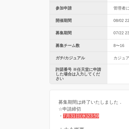
参加申請
管理者
開催期間
08/02 2
募集期間
07/22 2
募集チーム数
8〜16
ガチ/カジュアル
カジュ
許諾番号 ※任天堂に申請
した場合は入力してくだ
さい
募集期間は終了いたしました．
☆申請締切
・
7月31日(水)23:59