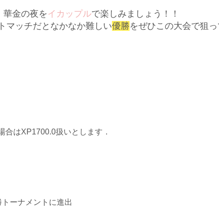
！華金の夜を
イカップル
で楽しみましょう！！
トマッチだとなかなか難しい
優勝
をぜひこの大会で狙っ
はXP1700.0扱いとします．
勝トーナメントに進出