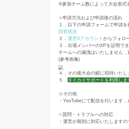
※参加チーム数によって大会形式
☆申請方法および申請後の流れ
１．以下の申請フォームで申請を
回答状況
２．
運営Xアカウント
からフォロ
３．出場メンバーのXPを証明で
チームへの漏洩はいたしません．)
(参考画像)
４．その後大会の鯖に招待いたし
５．
タイカイサポートを利用しま
☆その他
・YouTubeにて配信を行います．
☆質問・トラブルへの対応
・運営が個別に対応いたしますの