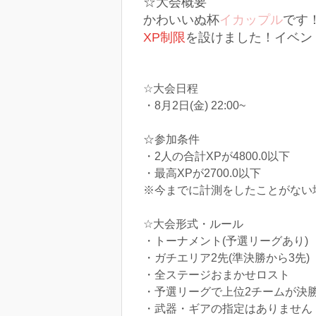
☆大会概要
かわいいぬ杯
イカップル
です
XP制限
を設けました！イベン
☆大会日程
・8月2日(金) 22:00~
☆参加条件
・2人の合計XPが4800.0以下
・最高XPが2700.0以下
※今までに計測をしたことがない場合
☆大会形式・ルール
・トーナメント(予選リーグあり)
・ガチエリア2先(準決勝から3先)
・全ステージおまかせロスト
・予選リーグで上位2チームが決
・武器・ギアの指定はありません