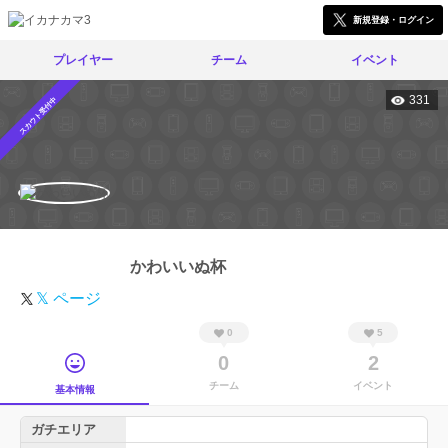
新規登録・ログイン
プレイヤー
チーム
イベント
331
スカウト受付中
かわいいぬ杯
𝕏 ページ
0
5
0
2
チーム
イベント
基本情報
ガチエリア