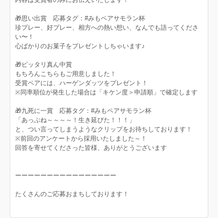
🎁思い出賞 応募タグ：#みもペアサモラン杯
珍プレー、好プレー、相方への熱い想い、なんでも語ってくださ
い〜！
心ばかりのお菓子をプレゼントしちゃいます♪
🎁ピッタリ真ん中賞
もちろんこちらもご用意しました！
受賞ペアには、ハーゲンダッツをプレゼント！
※同率順位が発生した場合は「キケン度＞申請順」で確定します
🎁九死に一賞 応募タグ：#みもペアサモラン杯
「あっぶね～～～～！生き延びた！！！」
と、つい言ってしまうようなクリップをお待ちしております！
​※前回のアンケートから採用いたしました～！
回答を寄せてくださった皆様、ありがとうございます
ーーーーーーーーーーーーーーーー
たくさんのご応募おまちしております！