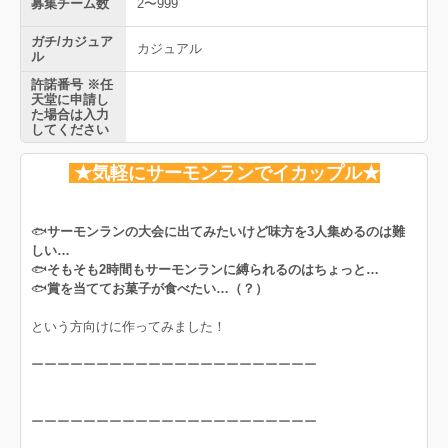
募集チーム数
2〜999
ガチ/カジュア
カジュアル
ル
許諾番号 ※任
天堂に申請し
た場合は入力
してください
★気軽にサーモンランでイカップル★
🐟
サーモンランの大会に出てみたいけど味方を3人集めるのは難
しい…
🐟
そもそも2時間もサーモンランに縛られるのはちょっと…
🐟
賞を当ててお菓子が食べたい…（？）
という方向けに作ってみました！
ーーーーーーーーーーーーーーーーーーーーーー
ーーーーーーーーーーーーーーーーーーーーーー