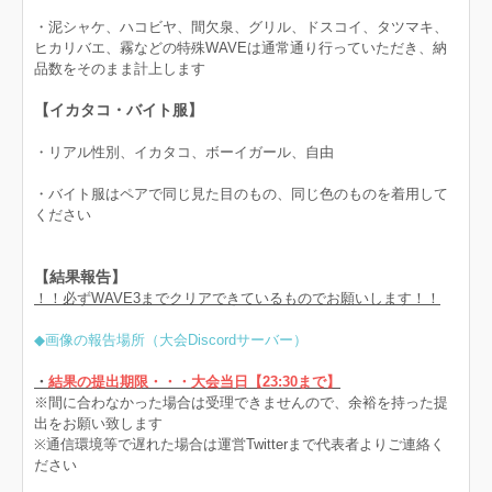
・泥シャケ、ハコビヤ、間欠泉、グリル、ドスコイ、タツマキ、
ヒカリバエ、霧などの特殊WAVEは通常通り行っていただき、納
品数をそのまま計上します
【イカタコ・バイト服】
・リアル性別、イカタコ、ボーイガール、自由
・バイト服はペアで同じ見た目のもの、同じ色のものを着用して
ください
【結果報告】
！！必ずWAVE3までクリアできているものでお願いします！！
◆画像の報告場所
（大会Discordサーバー）
・
結果の提出期限・・・大会当日【23:30まで】
※間に合わなかった場合は受理できませんので、余裕を持った提
出をお願い致します
※通信環境等で遅れた場合は運営Twitterまで代表者よりご連絡く
ださい