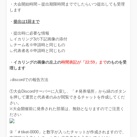
・大会開始時間～提出期限時間まででしたらいつ提出しても受理
します
・
提出は1回まで
・提出時に必要な情報​​​​​​
∟イカリング3の下記画像の添付
∟チーム名※申請時と同じもの
∟代表者名※申請時と同じもの
・
イカリングの画像の左上の
時間表記が「22:59」まで
のものを受
理します
↓discordでの報告方法
①大会Discordサーバーに入室し、「＃発券場所」から緑のボタン
を押して運営と代表者のみが閲覧できるチャットを作成してくだ
さい。
※大会開催前に発券された部屋は、無効となりますのでご注意く
ださい
②「＃tiket-0000」と数字が入ったチャットが作成されますので、