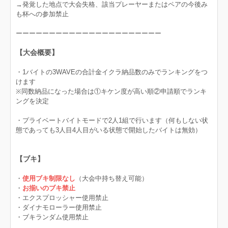
→発覚した地点で大会失格、該当プレーヤーまたはペアの今後み
も杯への参加禁止
ーーーーーーーーーーーーーーーーーーーーーー
【大会概要】
・1バイトの3WAVEの合計金イクラ納品数のみでランキングをつ
けます
※同数納品になった場合は①キケン度が高い順②申請順でランキ
ングを決定
・プライベートバイトモードで2人1組で行います（何もしない状
態であっても3人目4人目がいる状態で開始したバイトは無効）
【ブキ】
・
使用ブキ制限なし
（大会中持ち替え可能）
・
お揃いのブキ禁止
・エクスプロッシャー使用禁止
・ダイナモローラー使用禁止
・ブキランダム使用禁止