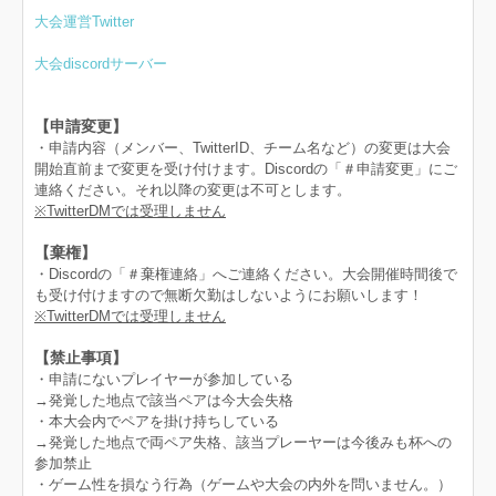
大会運営Twitter
大会discordサーバー
【申請変更】
・申請内容（メンバー、TwitterID、チーム名など）の変更は大会
開始直前まで変更を受け付けます。Discordの「＃申請変更」にご
連絡ください。それ以降の変更は不可とします。
※TwitterDMでは受理しません
【棄権】
・Discordの「＃棄権連絡」へご連絡ください。大会開催時間後で
も受け付けますので無断欠勤はしないようにお願いします！
※TwitterDMでは受理しません
【禁止事項】
・申請にないプレイヤーが参加している
→発覚した地点で該当ペアは今大会失格
・本大会内でペアを掛け持ちしている
→発覚した地点で両ペア失格、該当プレーヤーは今後みも杯への
参加禁止
・ゲーム性を損なう行為（ゲームや大会の内外を問いません。）