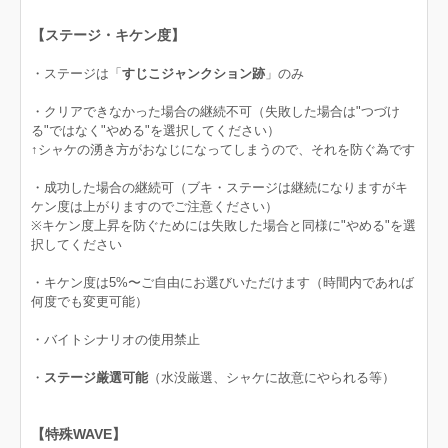
【ステージ・キケン度】
・ステージは「
すじこジャンクション跡
」のみ
・クリアできなかった場合の継続不可（失敗した場合は"つづけ
る"ではなく"やめる"を選択してください）
↑シャケの湧き方がおなじになってしまうので、それを防ぐ為です
・成功した場合の継続可（ブキ・ステージは継続になりますがキ
ケン度は上がりますのでご注意ください）
※キケン度上昇を防ぐためには失敗した場合と同様に"やめる"を選
択してください
・キケン度は5%〜ご自由にお選びいただけます（時間内であれば
何度でも変更可能）
・バイトシナリオの使用禁止
・
ステージ厳選可能
（水没厳選、シャケに故意にやられる等）
【特殊WAVE】