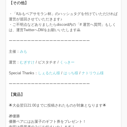
【その他】
・「#みもペアサモラン杯」のハッシュタグを付けていただければ
運営が巡回させていただきます♪
・ご不明点などありましたらdiscord内の「# 運営へ質問」もしく
は、運営TwitterへDMをお願いいたします🙇
ーーーーーーーーーーーーーーーーーーーーーー
主催：
みも
運営：
むぎすけ
/ ピスタチオ /
くっきー
Special Thanks：
しぇるたん様
/
はっち様
/
ナトリウム様
ーーーーーーーーーーーーーーーーーーーーーー
【賞品】
🌟大会翌日21:00までに投稿されたものが対象となります🌟
🎁優勝
優勝ペアにはお菓子のギフト券をプレゼント！
内容は受賞者のみにお伝えいたします！