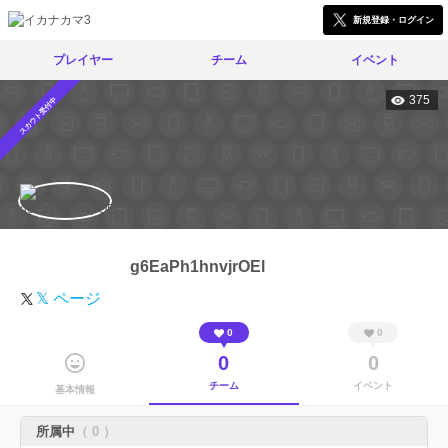
新規登録・ログイン
プレイヤー
チーム
イベント
375
スカウト受付中
g6EaPh1hnvjrOEl
𝕏 ページ
0
0
0
0
チーム
イベント
基本情報
所属中
（ 0 ）