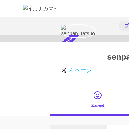
プ
スカウト受付中
senp
𝕏 ページ
基本情報