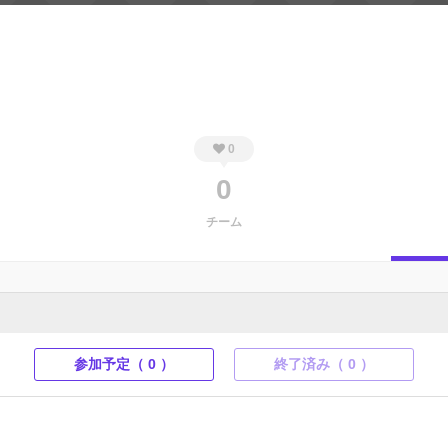
0
0
チーム
参加予定（ 0 ）
終了済み（ 0 ）