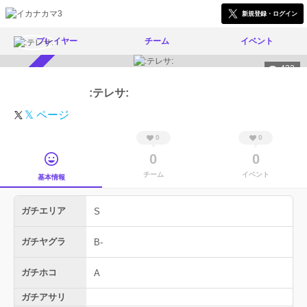
新規登録・ログイン
プレイヤー
チーム
イベント
432
スカウト受付中
:テレサ:
𝕏 ページ
0
0
0
0
チーム
イベント
基本情報
ガチエリア
S
ガチヤグラ
B-
ガチホコ
A
ガチアサリ