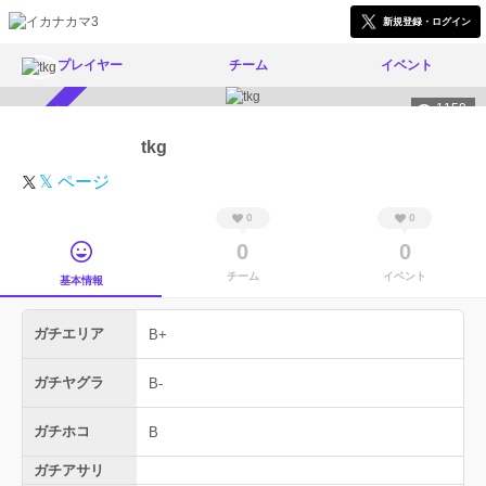
新規登録・ログイン
プレイヤー
チーム
イベント
1159
スカウト受付中
tkg
𝕏 ページ
0
0
0
0
チーム
イベント
基本情報
ガチエリア
B+
ガチヤグラ
B-
ガチホコ
B
ガチアサリ