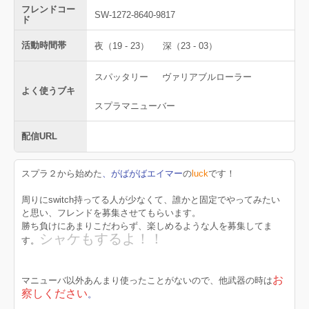
フレンドコー
SW-1272-8640-9817
ド
活動時間帯
夜（19 - 23）
深（23 - 03）
スパッタリー
ヴァリアブルローラー
よく使うブキ
スプラマニューバー
配信URL
スプラ２から始めた
、がばがばエイマー
の
luck
です！
周りにswitch持ってる人が少なくて、誰かと固定でやってみたい
と思い、フレンドを募集させてもらいます。
勝ち負けにあまりこだわらず、楽しめるような人を募集してま
シャケもするよ！！
す。
お
マニューバ以外あんまり使ったことがないので、他武器の時は
察しください
。